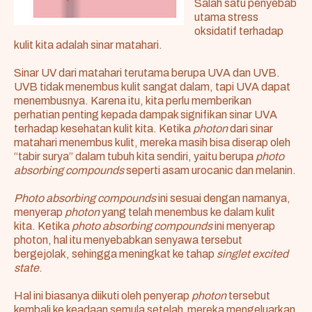
Salah satu penyebab
utama stress
oksidatif terhadap
kulit kita adalah sinar matahari.
Sinar UV dari matahari terutama berupa UVA dan UVB.
UVB tidak menembus kulit sangat dalam, tapi UVA dapat
menembusnya. Karena itu, kita perlu memberikan
perhatian penting kepada dampak signifikan sinar UVA
terhadap kesehatan kulit kita. Ketika
photon
dari sinar
matahari menembus kulit, mereka masih bisa diserap oleh
“tabir surya” dalam tubuh kita sendiri, yaitu berupa
photo
absorbing compounds
seperti asam urocanic dan melanin.
Photo absorbing compounds
ini sesuai dengan namanya,
menyerap
photon
yang telah menembus ke dalam kulit
kita. Ketika
photo absorbing compounds
ini menyerap
photon, hal itu menyebabkan senyawa tersebut
bergejolak, sehingga meningkat ke tahap
singlet excited
state
.
Hal ini biasanya diikuti oleh penyerap
photon
tersebut
kembali ke keadaan semula setelah mereka mengeluarkan