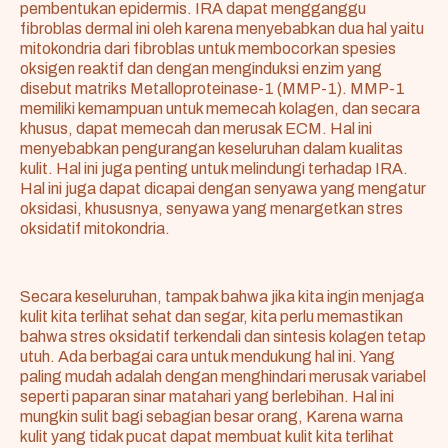
pembentukan epidermis. IRA dapat mengganggu
fibroblas dermal ini oleh karena menyebabkan dua hal yaitu
mitokondria dari fibroblas untuk membocorkan spesies
oksigen reaktif dan dengan menginduksi enzim yang
disebut matriks Metalloproteinase-1 (MMP-1). MMP-1
memiliki kemampuan untuk memecah kolagen, dan secara
khusus, dapat memecah dan merusak ECM. Hal ini
menyebabkan pengurangan keseluruhan dalam kualitas
kulit. Hal ini juga penting untuk melindungi terhadap IRA.
Hal ini juga dapat dicapai dengan senyawa yang mengatur
oksidasi, khususnya, senyawa yang menargetkan stres
oksidatif mitokondria.
Secara keseluruhan, tampak bahwa jika kita ingin menjaga
kulit kita terlihat sehat dan segar, kita perlu memastikan
bahwa stres oksidatif terkendali dan sintesis kolagen tetap
utuh. Ada berbagai cara untuk mendukung hal ini. Yang
paling mudah adalah dengan menghindari merusak variabel
seperti paparan sinar matahari yang berlebihan. Hal ini
mungkin sulit bagi sebagian besar orang, Karena warna
kulit yang tidak pucat dapat membuat kulit kita terlihat