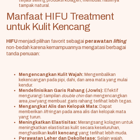
terjadi seiring produksi kolagen, membuat hasilnya
tampak natural.
Manfaat HIFU Treatment
untuk Kulit Kencang
HIFU
menjadi pilihan favorit sebagai
perawatan
lifting
non-bedah karena kemampuannya mengatasi berbagai
tanda penuaan:
Mengencangkan Kulit Wajah:
Mengembalikan
kekencangan pada pipi, dahi, dan area mata yang mulai
kendur.
Mendefinisikan Garis Rahang (Jowls):
Efektif
mengurangi tampilan
double chin
dan mengencangkan
area
jowl
yang membuat garis rahang terlihat lebih tegas.
Mengangkat Alis dan Kelopak Mata:
Dapat
memberikan
lift
ringan pada area alis dan kelopak mata
yang turun.
Meningkatkan Elastisitas:
Merangsang kolagen untuk
meningkatkan elastisitas kulit secara keseluruhan,
menghasilkan
kulit kencang
yang terlihat lebih muda.
Perawatan Leher dan Dekolletase:
Selain wajah,