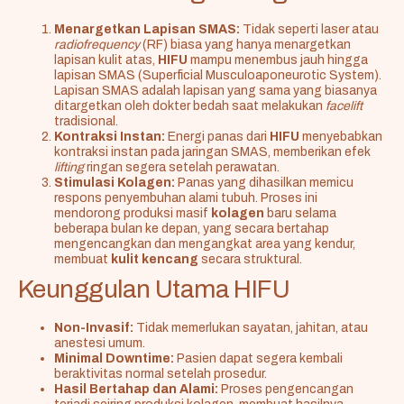
Menargetkan Lapisan SMAS:
Tidak seperti laser atau
radiofrequency
(RF) biasa yang hanya menargetkan
lapisan kulit atas,
HIFU
mampu menembus jauh hingga
lapisan SMAS (Superficial Musculoaponeurotic System).
Lapisan SMAS adalah lapisan yang sama yang biasanya
ditargetkan oleh dokter bedah saat melakukan
facelift
tradisional.
Kontraksi Instan:
Energi panas dari
HIFU
menyebabkan
kontraksi instan pada jaringan SMAS, memberikan efek
lifting
ringan segera setelah perawatan.
Stimulasi Kolagen:
Panas yang dihasilkan memicu
respons penyembuhan alami tubuh. Proses ini
mendorong produksi masif
kolagen
baru selama
beberapa bulan ke depan, yang secara bertahap
mengencangkan dan mengangkat area yang kendur,
membuat
kulit kencang
secara struktural.
Keunggulan Utama HIFU
Non-Invasif:
Tidak memerlukan sayatan, jahitan, atau
anestesi umum.
Minimal Downtime:
Pasien dapat segera kembali
beraktivitas normal setelah prosedur.
Hasil Bertahap dan Alami:
Proses pengencangan