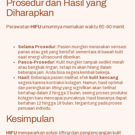
Prosedur dan Hasil yang
Diharapkan
Perawatan
HIFU
umumnya memakan waktu 60-90 menit.
Selama Prosedur:
Pasien mungkin merasakan sensasi
panas atau geli yang bersifat sementara di bawah kulit
saat energi ultrasound diberikan.
Pasca-Prosedur:
Kulit mungkin tampak sedikit merah
atau bengkak ringan, tetapi ini akan hilang dalam
beberapa jam. Anda bisa segera kembali bekerja.
Hasil:
Beberapa pasien melihat efek
kulit kencang
segera karena kontraksi kolagen. Namun, hasil optimal
dan peningkatan
lifting
yang signifikan akan terlihat
bertahap dalam 2 hingga 3 bulan, seiring proses produksi
kolagen baru mencapai puncaknya. Hasil biasanya dapat
bertahan 12 hingga 18 bulan, tergantung pada proses
penuaan individu.
Kesimpulan
HIFU
menawarkan solusi
lifting
dan pengencangan kulit