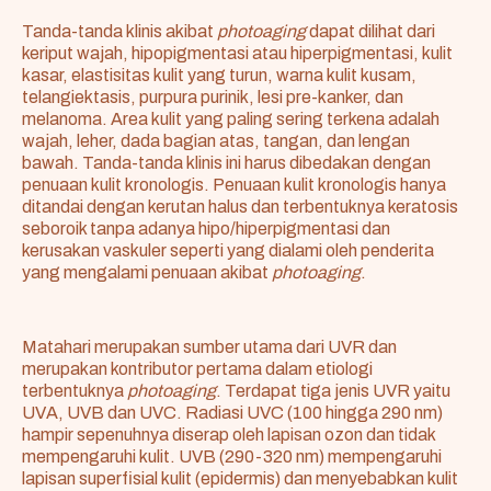
Tanda-tanda klinis akibat
photoaging
dapat dilihat dari
keriput wajah, hipopigmentasi atau hiperpigmentasi, kulit
kasar, elastisitas kulit yang turun, warna kulit kusam,
telangiektasis, purpura purinik, lesi pre-kanker, dan
melanoma. Area kulit yang paling sering terkena adalah
wajah, leher, dada bagian atas, tangan, dan lengan
bawah. Tanda-tanda klinis ini harus dibedakan dengan
penuaan kulit kronologis. Penuaan kulit kronologis hanya
ditandai dengan kerutan halus dan terbentuknya keratosis
seboroik tanpa adanya hipo/hiperpigmentasi dan
kerusakan vaskuler seperti yang dialami oleh penderita
yang mengalami penuaan akibat
photoaging
.
Matahari merupakan sumber utama dari UVR dan
merupakan kontributor pertama dalam etiologi
terbentuknya
photoaging
. Terdapat tiga jenis UVR yaitu
UVA, UVB dan UVC. Radiasi UVC (100 hingga 290 nm)
hampir sepenuhnya diserap oleh lapisan ozon dan tidak
mempengaruhi kulit. UVB (290-320 nm) mempengaruhi
lapisan superfisial kulit (epidermis) dan menyebabkan kulit