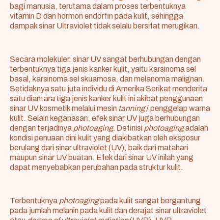
bagi manusia, terutama dalam proses terbentuknya
vitamin D dan hormon endorfin pada kulit, sehingga
dampak sinar Ultraviolet tidak selalu bersifat merugikan.
Secara molekuler, sinar UV sangat berhubungan dengan
terbentuknya tiga jenis kanker kulit, yaitu karsinoma sel
basal, karsinoma sel skuamosa, dan melanoma malignan.
Setidaknya satu juta individu di Amerika Serikat menderita
satu diantara tiga jenis kanker kulit ini akibat penggunaan
sinar UV kosmetik melalui mesin
tanning
/ penggelap warna
kulit. Selain keganasan, efek sinar UV juga berhubungan
dengan terjadinya
photoaging.
Definisi
photoaging
adalah
kondisi penuaan dini kulit yang diakibatkan oleh eksposur
berulang dari sinar ultraviolet (UV), baik dari matahari
maupun sinar UV buatan. Efek dari sinar UV inilah yang
dapat menyebabkan perubahan pada struktur kulit.
Terbentuknya
photoaging
pada kulit sangat bergantung
pada jumlah melanin pada kulit dan derajat sinar ultraviolet