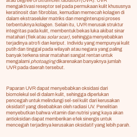
atau
degree of ultraviolet radiation
(UVR). UVR
mengaktivasi reseptor sel pada permukaan kulit khususnya
keratinosit dan fibroblas, kemudian memecah kolagen di
dalam ekstraseluler matriks dan menginterupsi proses
terbentuknya kolagen. Selain itu, UVR merusak struktur
integritas pada kulit, membentuk bekas luka akibat sinar
matahari (flek atau
solar scar),
sehingga menyebabkan
terjadinya atrofi dan keriput. Individu yang mempunyai kulit
putih dan tinggal pada wilayah atau negara yang paling
banyak terkena sinar matahari sangat rentan untuk
mengalami
photoaging
dikarenakan banyaknya jumlah
UVR pada daerah tersebut.
Paparan UVR dapat menyebabkan oksidasi dari
biomolekul sel di dalam kulit, sehingga diperlukan
pencegah untuk melindungi sel-sel kulit dari kerusakan
oksidatif yang disebabkan oleh radiasi UV. Penelitian
menyebutkan bahwa vitamin dan nutrisi yang kaya akan
antioksidan dapat memberikan efek sinergis untuk
mencegah terjadinya kerusakan oksidatif yang lebih parah.