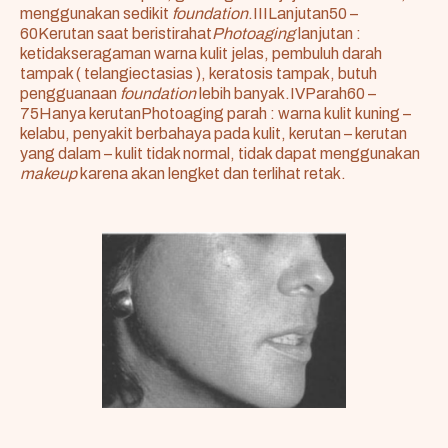
menggunakan sedikit
foundation
.IIILanjutan50 –
60Kerutan saat beristirahat
Photoaging
lanjutan :
ketidakseragaman warna kulit jelas, pembuluh darah
tampak ( telangiectasias ), keratosis tampak, butuh
pengguanaan
foundation
lebih banyak.IVParah60 –
75Hanya kerutanPhotoaging parah : warna kulit kuning –
kelabu, penyakit berbahaya pada kulit, kerutan – kerutan
yang dalam – kulit tidak normal, tidak dapat menggunakan
makeup
karena akan lengket dan terlihat retak.