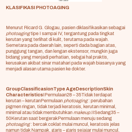
KLASIFIKASI PHOTOAGING
Menurut Ricard G. Glogau, pasien diklasifikasikan sebagai
photoaging
tipe I sampai IV, tergantung pada tingkat
kerutan yang terlihat di kulit, terutama pada wajah.
Semetara pada daerah lain, seperti dada bagian atas,
punggung tangan, dan lengan ekstensor, mungkin juga
bidang yang menjadi perhatian, sebgai hal praktis,
kerusakan akibat sinar matahari pada wajah biasanya yang
menjadi alasan utama pasien ke dokter.
GroupClassificasionType AgeDescriptionSkin
Characteristics
IPermulaan28 – 35Tidak terdapat
kerutan – kerutanPermulaan
photoaging
: perubahan
pigmen ringan, tidak terjadi keratosis, kerutan minimal,
minimal atau tidak membutuhkan
makeup.
IISedang35 –
50Kerutan saat bergerakPermulaan menuju sedang
photoaging
: bercak coklat mulai muncul, keratosis jelas
namun tidak Nampak, garis – garis sejajar mulai muncul,