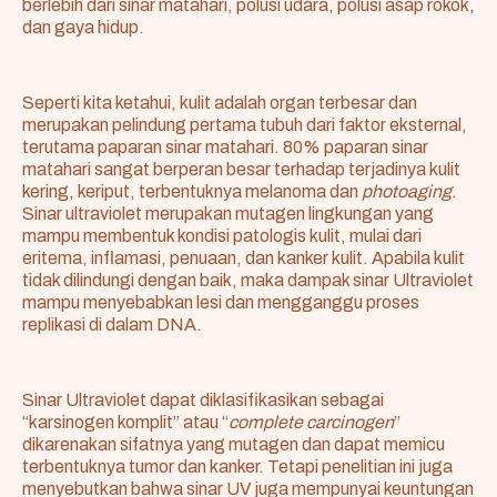
berlebih dari sinar matahari, polusi udara, polusi asap rokok,
dan gaya hidup.
Seperti kita ketahui, kulit adalah organ terbesar dan
merupakan pelindung pertama tubuh dari faktor eksternal,
terutama paparan sinar matahari. 80% paparan sinar
matahari sangat berperan besar terhadap terjadinya kulit
kering, keriput, terbentuknya melanoma dan
photoaging
.
Sinar ultraviolet merupakan mutagen lingkungan yang
mampu membentuk kondisi patologis kulit, mulai dari
eritema, inflamasi, penuaan, dan kanker kulit. Apabila kulit
tidak dilindungi dengan baik, maka dampak sinar Ultraviolet
mampu menyebabkan lesi dan mengganggu proses
replikasi di dalam DNA.
Sinar Ultraviolet dapat diklasifikasikan sebagai
“karsinogen komplit” atau “
complete carcinogen
”
dikarenakan sifatnya yang mutagen dan dapat memicu
terbentuknya tumor dan kanker. Tetapi penelitian ini juga
menyebutkan bahwa sinar UV juga mempunyai keuntungan