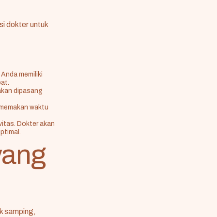
si dokter untuk
 Anda memiliki
at.
 akan dipasang
a memakan waktu
vitas. Dokter akan
ptimal.
yang
k samping,