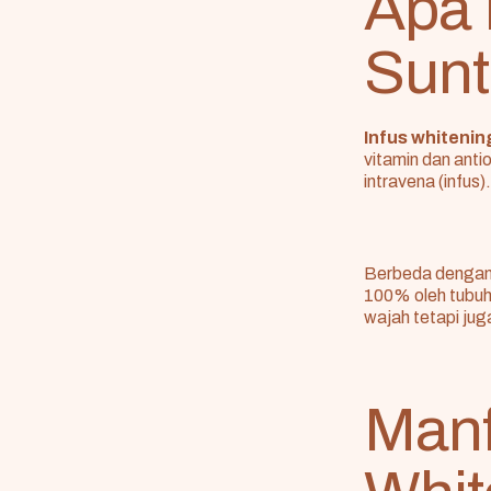
Apa 
Sunt
Infus whitenin
vitamin dan anti
intravena (infus).
Berbeda dengan 
100% oleh tubuh,
wajah tetapi jug
Manf