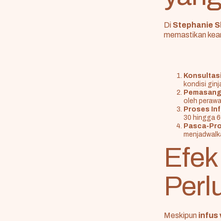
Di
Stephanie S
memastikan kea
Konsultasi
kondisi gin
Pemasanga
oleh perawa
Proses Inf
30 hingga 6
Pasca-Pro
menjadwalka
Efek
Perl
Meskipun
infus