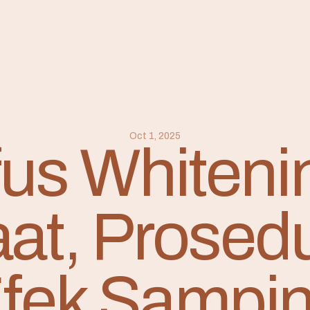
Oct 1, 2025
fus Whiteni
at, Prosedu
fek Sampi