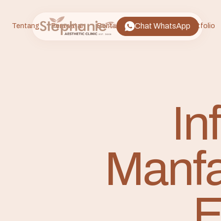
Chat WhatsApp
Tentang
Perawatan
Berita
FAQ
Lokasi
Portfolio
In
Manfa
E