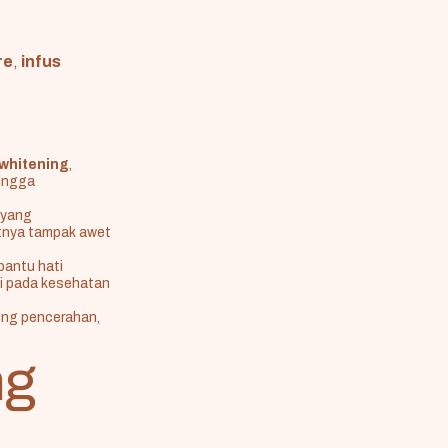
re
,
infus
 whitening
,
hingga
 yang
atnya tampak awet
bantu hati
si pada kesehatan
ung pencerahan,
ng