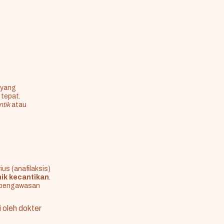
r yang
tepat.
ntik
atau
us (anafilaksis)
nik kecantikan
.
a pengawasan
i oleh dokter