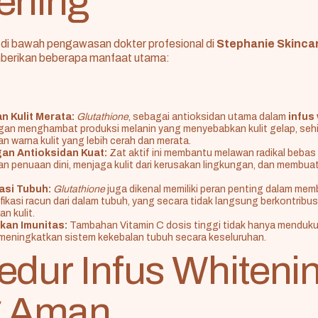
ening
n di bawah pengawasan dokter profesional di
Stephanie Skinca
erikan beberapa manfaat utama:
 Kulit Merata:
Glutathione
, sebagai antioksidan utama dalam
infus
gan menghambat produksi melanin yang menyebabkan kulit gelap, se
n warna kulit yang lebih cerah dan merata.
an Antioksidan Kuat:
Zat aktif ini membantu melawan radikal bebas
 penuaan dini, menjaga kulit dari kerusakan lingkungan, dan membu
asi Tubuh:
Glutathione
juga dikenal memiliki peran penting dalam mem
ikasi racun dari dalam tubuh, yang secara tidak langsung berkontribu
an kulit.
kan Imunitas:
Tambahan Vitamin C dosis tinggi tidak hanya menduk
 meningkatkan sistem kekebalan tubuh secara keseluruhan.
edur Infus Whiteni
g Aman