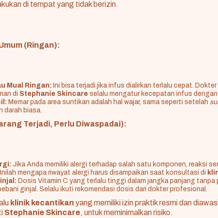
akukan di tempat yang tidak berizin.
Umum (Ringan):
u Mual Ringan:
Ini bisa terjadi jika infus dialirkan terlalu cepat. Dokte
man di
Stephanie Skincare
selalu mengatur kecepatan infus dengan 
l:
Memar pada area suntikan adalah hal wajar, sama seperti setelah
su
 darah biasa.
Jarang Terjadi, Perlu Diwaspadai):
rgi:
Jika Anda memiliki alergi terhadap salah satu komponen, reaksi seri
. Inilah mengapa riwayat alergi harus disampaikan saat konsultasi di
kli
njal:
Dosis Vitamin C yang terlalu tinggi dalam jangka panjang tanp
bani ginjal. Selalu ikuti rekomendasi dosis dari dokter profesional.
lalu
klinik kecantikan
yang memiliki izin praktik resmi dan diawas
ti
Stephanie Skincare
, untuk meminimalkan risiko.