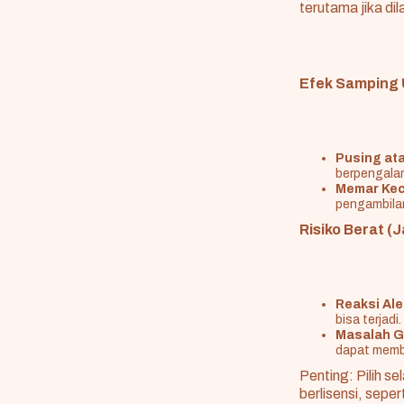
terutama jika dil
Efek Samping 
Pusing ata
berpengala
Memar Keci
pengambilan
Risiko Berat (
Reaksi Ale
bisa terjadi
Masalah Gi
dapat membe
Penting: Pilih se
berlisensi, seper