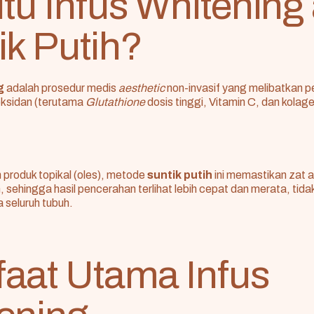
Itu Infus Whitening
ik Putih?
g
adalah prosedur medis
aesthetic
non-invasif yang melibatkan p
oksidan (terutama
Glutathione
dosis tinggi, Vitamin C, dan kolagen
produk topikal (oles), metode
suntik putih
ini memastikan zat a
 sehingga hasil pencerahan terlihat lebih cepat dan merata, tid
a seluruh tubuh.
aat Utama Infus