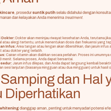
kincare
, prosedur
suntik putih
selalu didahului dengan konsulta
manan dan kelayakan Anda menerima
treatment
.
 Dokter:
Dokter akan meninjau riwayat kesehatan Anda, terutama jika
jal atau alergi tertentu, untuk menentukan dosis dan frekuensi yang tep
n Infus:
Area tangan atau lengan akan dibersihkan, dan jarum infus
t atau dokter yang terlatih.
us:
Cairan vitamin akan dialirkan secara perlahan. Proses ini umumny
0 menit. Selama proses, Anda dapat bersantai.
sedur:
Jarum infus dilepas, dan Anda dapat langsung kembali berakti
n sesi lanjutan (biasanya mingguan atau dua mingguan) untuk hasil o
 Samping dan Hal 
u Diperhatikan
 whitening
dianggap aman, penting untuk menyadari potensi efe