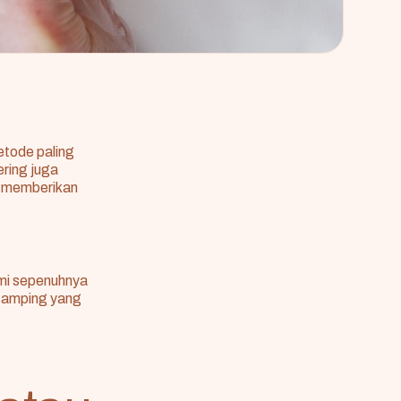
etode paling
ring juga
n memberikan
mi sepenuhnya
 samping yang