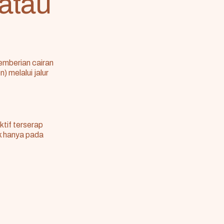
 atau
emberian cairan
) melalui jalur
ktif terserap
ak hanya pada