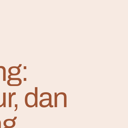
ng:
r, dan
ng