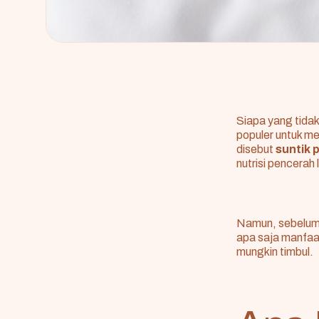
Siapa yang tida
populer untuk me
disebut
suntik 
nutrisi pencerah 
Namun, sebelum
apa saja manfaa
mungkin timbul.