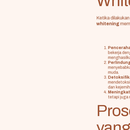
Whit
Ketika dilakuka
whitening
memb
Pencerahan
bekerja den
menghasilka
Perlindung
menyebabkan
muda.
Detoksifik
mendetoksif
dan kejernih
Meningkat
tetapi juga
Pros
yan