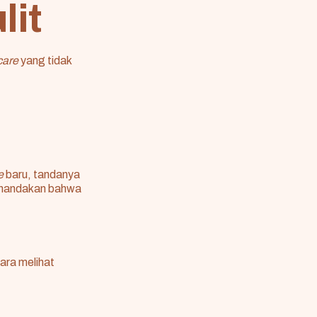
lit
care
yang tidak
re
baru, tandanya
menandakan bahwa
ara melihat