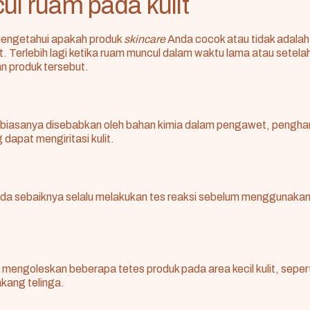
ul ruam pada kulit
 mengetahui apakah produk
skincare
Anda cocok atau tidak adalah
t
. Terlebih lagi ketika ruam muncul dalam waktu lama atau setela
n produk tersebut.
i biasanya disebabkan oleh bahan kimia dalam pengawet, pengha
dapat mengiritasi kulit.
Anda sebaiknya selalu melakukan tes reaksi sebelum menggunakan
mengoleskan beberapa tetes produk pada area kecil kulit, sepe
kang telinga.