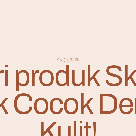
Aug 7, 2025
iri produk S
k Cocok D
Kulit!