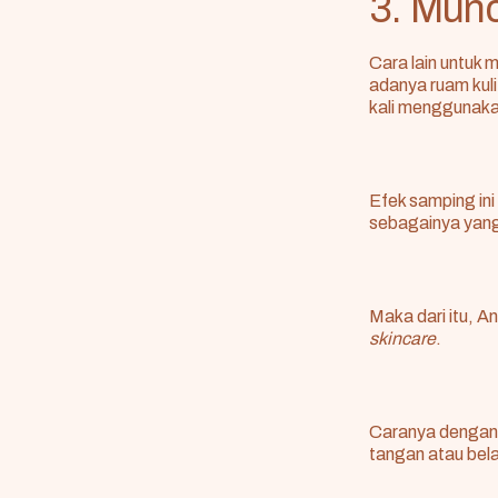
3. Munc
Cara lain untuk
adanya
ruam kuli
kali menggunaka
Efek samping in
sebagainya yang 
Maka dari itu, 
skincare
.
Caranya dengan 
tangan atau bela