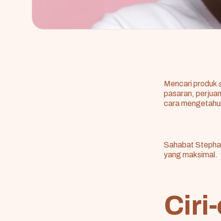
Mencari
produk
pasaran, perjua
cara mengetahui
Sahabat Stephan
yang maksimal.
Ciri