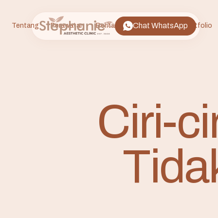
Chat WhatsApp
Tentang
Perawatan
Berita
FAQ
Lokasi
Portfolio
Ciri-c
Tida