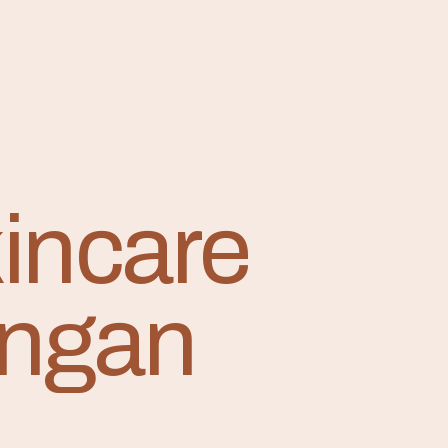
kincare
engan