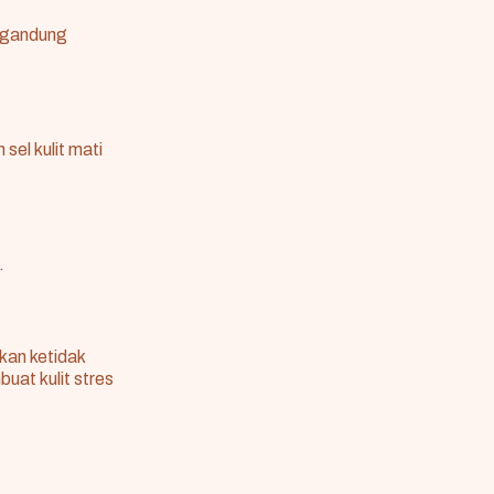
engandung
el kulit mati
.
kan ketidak
uat kulit stres