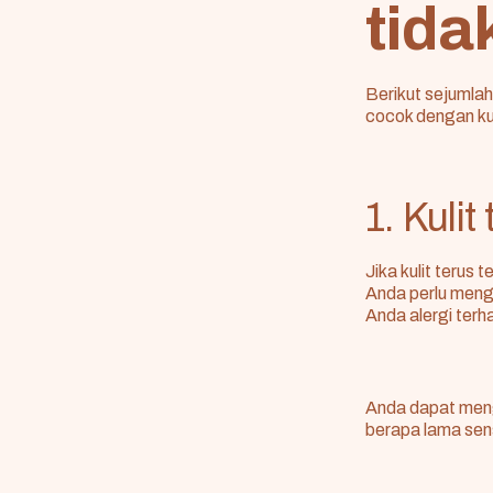
tida
Berikut sejumla
cocok dengan kul
1. Kuli
Jika kulit terus 
Anda perlu meng
Anda alergi ter
Anda dapat men
berapa lama sen