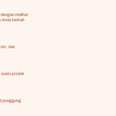
 dengan melihat
h Anda berkali-
rum, dan
 suatu produk
rti punggung