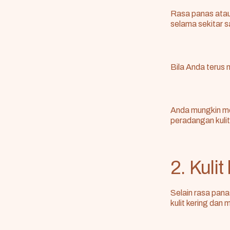
Rasa panas atau
selama sekitar s
Bila Anda terus 
Anda mungkin me
peradangan kulit 
2. Kuli
Selain rasa pana
kulit kering
dan m