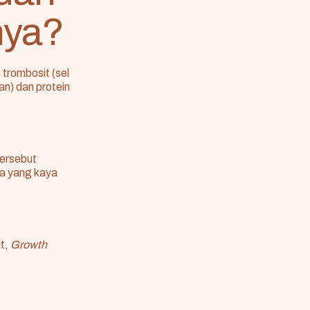
nya?
trombosit (sel
n) dan protein
tersebut
a yang kaya
it,
Growth