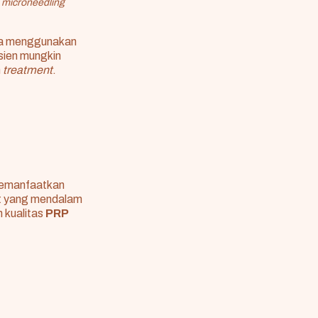
t
microneedling
ena menggunakan
asien mungkin
h
treatment
.
 memanfaatkan
it yang mendalam
 kualitas
PRP