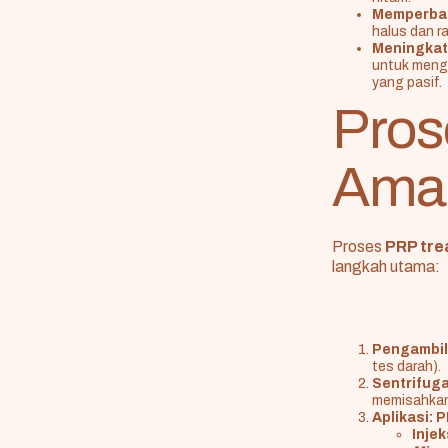
Memperbaik
halus dan ra
Meningkat
untuk menga
yang pasif.
Pros
Aman
Proses
PRP tre
langkah utama:
Pengambil
tes darah).
Sentrifuga
memisahka
Aplikasi:
P
Injek