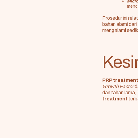
Micr
menci
Prosedur ini re
bahan alami dari
mengalami sedik
Kesi
PRP treatmen
Growth Factor
d
dan tahan lama,
treatment
terb