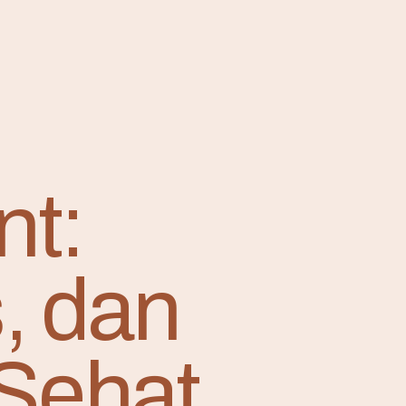
nt:
, dan
 Sehat