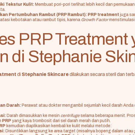
i Tekstur Kulit:
Membuat pori-pori terlihat lebih kecil dan permukaan 
ta.
kan Pertumbuhan Rambut (PRP Rambut):
PRP treatment
juga sa
tasi kebotakan atau rambut tipis, karena
Growth Factor
menstimulasi 
es PRP Treatment 
 di Stephanie Ski
atment
di
Stephanie Skincare
dilakukan secara steril dan terb
an Darah:
Perawat atau dokter mengambil sejumlah kecil darah Anda (
si:
Darah dimasukkan ke mesin
centrifuge
selama beberapa menit. Pros
n
PRP
yang kaya trombosit dari sel darah merah dan putih.
RP
kemudian diaplikasikan kembali ke kulit melalui metode:
si:
Disuntikkan langsung ke area target (misalnya bopeng dalam atau g