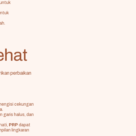
 untuk
untuk
ah.
ehat
ikan perbaikan
mengisi cekungan
a.
 garis halus, dan
hati,
PRP
dapat
pilan lingkaran