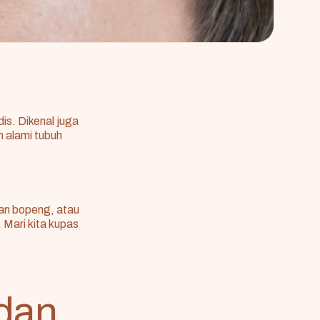
is. Dikenal juga
alami tubuh
han bopeng, atau
Mari kita kupas
 dan