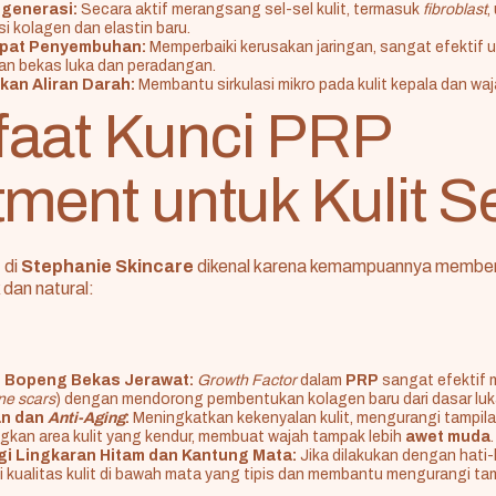
generasi:
Secara aktif merangsang sel-sel kulit, termasuk
fibroblast
,
 kolagen dan elastin baru.
pat Penyembuhan:
Memperbaiki kerusakan jaringan, sangat efektif 
n bekas luka dan peradangan.
kan Aliran Darah:
Membantu sirkulasi mikro pada kulit kepala dan waj
aat Kunci PRP
tment untuk Kulit S
t
di
Stephanie Skincare
dikenal karena kemampuannya member
k dan natural:
 Bopeng Bekas Jerawat:
Growth Factor
dalam
PRP
sangat efektif 
ne scars
) dengan mendorong pembentukan kolagen baru dari dasar luk
an dan
Anti-Aging
:
Meningkatkan kekenyalan kulit, mengurangi tampilan
an area kulit yang kendur, membuat wajah tampak lebih
awet muda
.
i Lingkaran Hitam dan Kantung Mata:
Jika dilakukan dengan hati-
 kualitas kulit di bawah mata yang tipis dan membantu mengurangi tam