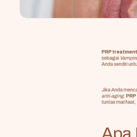
PRP treatmen
sebagai
Vampire
Anda sendiri unt
Jika Anda mencar
anti-aging
,
PRP 
tuntas manfaat, 
Apa 