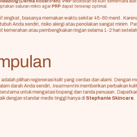
oneedling
(Derma Roller/Pen):
PRP
dioleskan ke kulit sementara ala
ptakan saluran mikro agar
PRP
dapat terserap optimal.
latif singkat, biasanya memakan waktu sekitar 45-60 menit. Kar
 tubuh Anda sendiri, risiko alergi atau penolakan sangat minim. P
it kemerahan atau pembengkakan ringan selama 1-2 hari setela
mpulan
t
adalah pilihan regenerasi kulit yang cerdas dan alami. Dengan
alam darah Anda sendiri,
treatment
ini memberikan perbaikan kul
 terutama untuk mengatasi bopeng dan tanda penuaan. Dapatkan
aik dengan standar medis tinggi hanya di
Stephanie Skincare
.