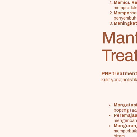
Memicu Re
memproduksi
Memperce
penyembuha
Meningkat
Manf
Trea
PRP treatmen
kulit yang holisti
Mengatasi
bopeng (
ac
Peremaja
mengencangk
Mengurang
memperbaiki
hitam.