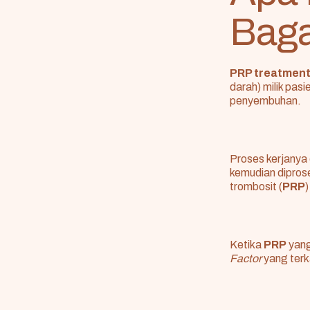
Baga
PRP treatmen
darah) milik pas
penyembuhan.
Proses kerjanya 
kemudian dipro
trombosit (
PRP
)
Ketika
PRP
yang 
Factor
yang terk