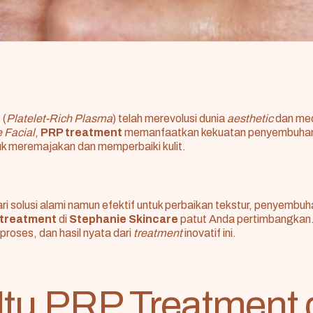
t
(
Platelet-Rich Plasma
) telah merevolusi dunia
aesthetic
dan med
 Facial
,
PRP treatment
memanfaatkan kekuatan penyembuhan 
uk meremajakan dan memperbaiki kulit.
i solusi alami namun efektif untuk perbaikan tekstur, penyembu
treatment
di
Stephanie Skincare
patut Anda pertimbangkan. 
proses, dan hasil nyata dari
treatment
inovatif ini.
Itu PRP Treatment