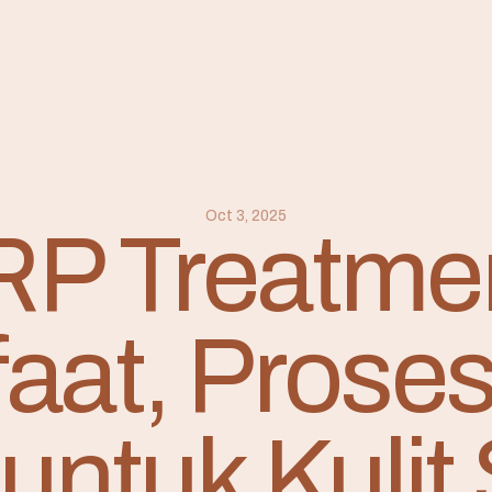
Oct 3, 2025
P Treatme
aat, Proses
 untuk Kulit