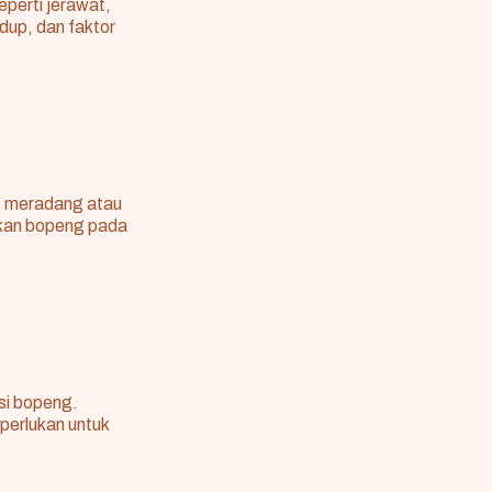
eperti jerawat,
idup, dan faktor
g meradang atau
bkan bopeng pada
si bopeng.
perlukan untuk