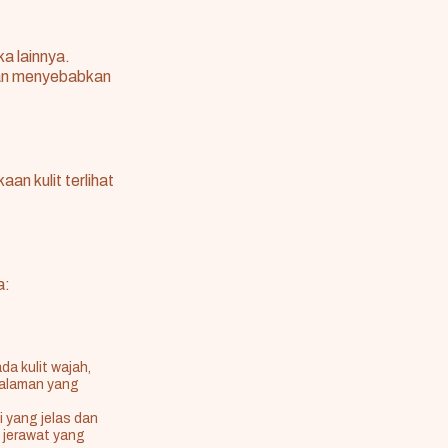
a lainnya.
dan menyebabkan
n kulit terlihat
a:
da kulit wajah,
edalaman yang
i yang jelas dan
s jerawat yang