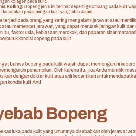
ingan kolagen pada kulit.
is Rolling:
Bopeng jenis ini terlihat seperti gelombang pada kulit wa
at kerusakan pada jaringan kulit yang lebih dalam.
 terjadi pada orang yang sering mengalami jerawat atau memili
 atau memencet jerawat, yang dapat merusak jaringan kulit da
in itu, faktor usia, kebiasaan merokok, dan paparan sinar matahar
erburuk kondisi bopeng pada kulit.
iingat bahwa bopeng pada kulit wajah dapat memengaruhi keperca
emengaruhi penampilan. Oleh karena itu, jika Anda memiliki mas
sikan dengan dokter kulit atau ahli kecantikan untuk mendapat
an kondisi kulit And
yebab Bopeng
ekas luka pada kulit yang umumnya disebabkan oleh jerawat ata