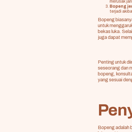
merusak jar
Bopeng jen
terjadi akib
Bopeng biasanya
untuk menggaruk
bekas luka. Sela
juga dapat memp
Penting untuk d
seseorang dan m
bopeng, konsulta
yang sesuai deng
Pen
Bopeng adalah b