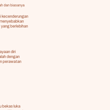
jah dan biasanya
ki kecenderungan
n menyebabkan
i yang berlebihan
yaan diri
alah dengan
kan perawatan
u bekas luka