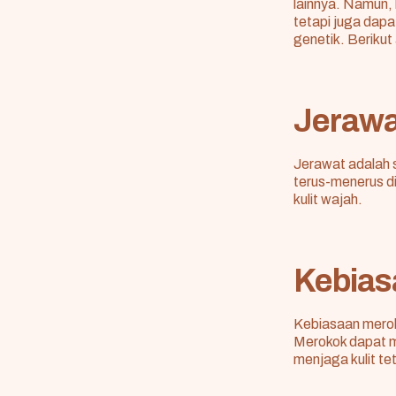
lainnya. Namun, 
tetapi juga dapat
genetik. Beriku
Jerawa
Jerawat adalah 
terus-menerus d
kulit wajah.
Kebias
Kebiasaan merok
Merokok dapat me
menjaga kulit tet