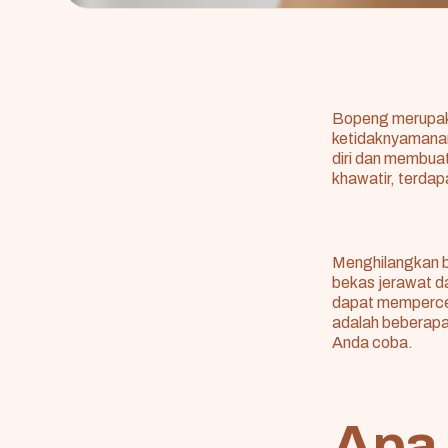
Bopeng merupaka
ketidaknyamanan
diri dan membua
khawatir, terda
Menghilangkan b
bekas jerawat d
dapat mempercep
adalah beberapa
Anda coba.
Apa 