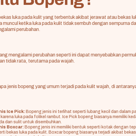
kas luka pada kulit yang terbentuk akibat jerawat atau bekas luk
 muncul ketika luka pada kulit tidak sembuh dengan sempurna 
engalami perubahan.
ang mengalami perubahan seperti ini dapat menyebabkan permukaa
n tidak rata, terutama pada wajah.
a jenis bopeng yang umum terjadi pada kulit wajah, di antarany
is Ice Pick:
Bopeng jenis ini terlihat seperti lubang kecil dan dalam pa
i karena luka pada folikel rambut. Ice Pick bopeng biasanya memiliki k
a dan sulit untuk disembuhkan.
nis Boxcar:
Bopeng jenis ini memiliki bentuk seperti kotak dengan tep
perti bekas luka pada kulit. Boxcar bopeng biasanya terjadi akibat beka