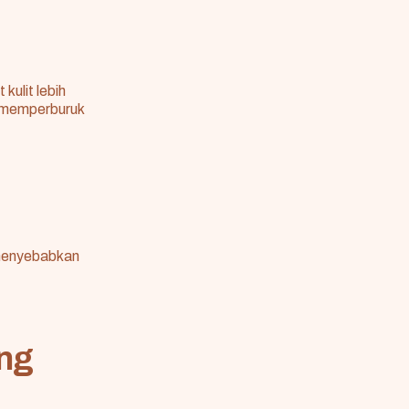
kulit lebih
t memperburuk
n menyebabkan
ng