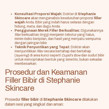
Konsultasi Proporsi Wajah:
Dokter di
Stephanie
Skincare
akan menganalisis keseluruhan proporsi
filler
wajah
Anda. Bibir yang indah harus selaras dengan
hidung, mata, dan dagu Anda.
Penggunaan Merek Filler Berkualitas:
Digunakannya
filler
berkualitas tinggi menjamin tekstur yang halus,
minim risiko benjolan, dan hasil yang menyatu sempurna
dengan jaringan bibir.
Teknik Penyuntikan yang Tepat:
Dokter akan
menyuntikkan
filler
secara bertahap dan bertahap
(
layering
) di area kunci seperti
Cupid's Bow
dan sudut bibir
untuk menciptakan bentuk yang simetris, bukan sekadar
membesarkan.
Prosedur dan Keamanan
Filler Bibir di Stephanie
Skincare
Prosedur
filler bibir
di
Stephanie Skincare
dilakukan
dalam sesi yang singkat dan aman: