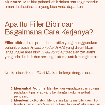
Skincare
. Mari kita pahami lebih dalam tentang prosedur
aman dan hasil natural yang bisa Anda dapatkan.
Apa Itu Filler Bibir dan
Bagaimana Cara Kerjanya?
Filler bibir
adalah prosedur estetika yang menggunakan
bahan berbasis
Hyaluronic Acid
(HA) yang disuntikkan
langsung ke area bibir.
Hyaluronic Acid
adalah zat alami
yang ada di tubuh dan berfungsi utama untuk mengikat air.
Ketika disuntikkan,
filler
HA akan bekerja dengan cara:
Menambah Volume:
Memberikan kepadatan dan volume
pada bibir tipis atau yang kehilangan volume akibat
penuaan.
Membentuk Kontur:
Mendefinisikan garis bibir (vermilion
border) dan
cupid’s bow
untuk tampilan yang lebih rapi dan