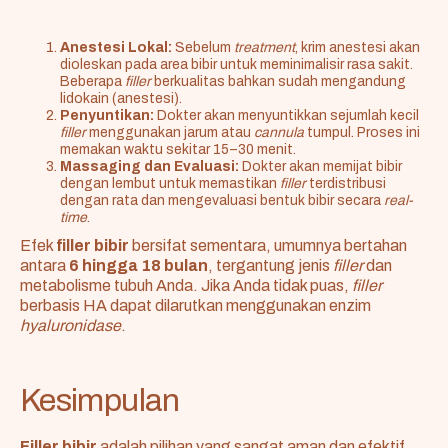
Anestesi Lokal:
Sebelum
treatment
, krim anestesi akan
dioleskan pada area bibir untuk meminimalisir rasa sakit.
Beberapa
filler
berkualitas bahkan sudah mengandung
lidokain (anestesi).
Penyuntikan:
Dokter akan menyuntikkan sejumlah kecil
filler
menggunakan jarum atau
cannula
tumpul. Proses ini
memakan waktu sekitar 15–30 menit.
Massaging dan Evaluasi:
Dokter akan memijat bibir
dengan lembut untuk memastikan
filler
terdistribusi
dengan rata dan mengevaluasi bentuk bibir secara
real-
time
.
Efek
filler bibir
bersifat sementara, umumnya bertahan
antara
6 hingga 18 bulan
, tergantung jenis
filler
dan
metabolisme tubuh Anda. Jika Anda tidak puas,
filler
berbasis HA dapat dilarutkan menggunakan enzim
hyaluronidase
.
Kesimpulan
Filler bibir
adalah pilihan yang sangat aman dan efektif