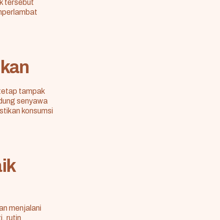
k tersebut
mperlambat
ikan
 tetap tampak
ndung senyawa
stikan konsumsi
ik
an menjalani
, rutin