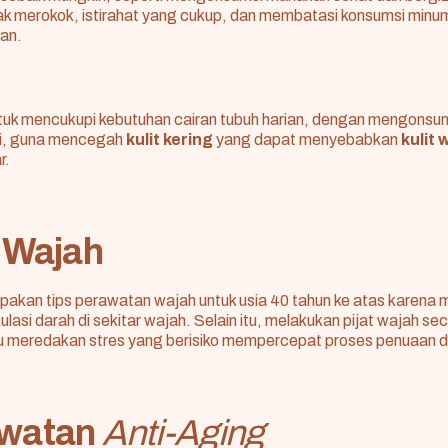
dak merokok, istirahat yang cukup, dan membatasi konsumsi minu
han.
tuk mencukupi kebutuhan cairan tubuh harian, dengan mengonsum
hari, guna mencegah
kulit kering
yang dapat menyebabkan
kulit
r.
t Wajah
upakan tips perawatan wajah untuk usia 40 tahun ke atas karena
lasi darah di sekitar wajah. Selain itu, melakukan pijat wajah sec
meredakan stres yang berisiko mempercepat proses penuaan di
awatan
Anti-Aging