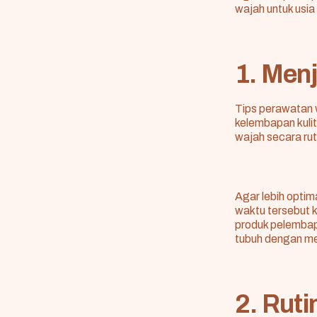
wajah untuk usia
1. Men
Tips perawatan 
kelembapan kuli
wajah secara rut
Agar lebih optim
waktu tersebut 
produk pelembap 
tubuh dengan men
2. Rut