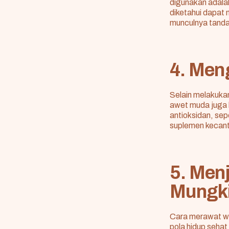
digunakan adal
diketahui dapa
munculnya tanda
4. Men
Selain melakukan
awet muda juga
antioksidan, sep
suplemen kecanti
5. Menj
Mungk
Cara merawat wa
pola hidup sehat