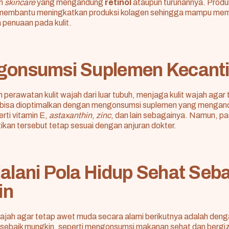
ah
skincare
yang mengandung
retinol
ataupun turunannya. Produ
t membantu meningkatkan produksi kolagen sehingga mampu me
 penuaan pada kulit.
gonsumsi Suplemen Kecant
 perawatan kulit wajah dari luar tubuh, menjaga kulit wajah agar
 bisa dioptimalkan dengan mengonsumsi suplemen yang menga
erti vitamin E,
astaxanthin
,
zinc
, dan lain sebagainya. Namun, pa
kan tersebut tetap sesuai dengan anjuran dokter.
alani Pola Hidup Sehat Seba
in
jah agar tetap awet muda secara alami berikutnya adalah deng
 sebaik mungkin, seperti mengonsumsi makanan sehat dan bergizi