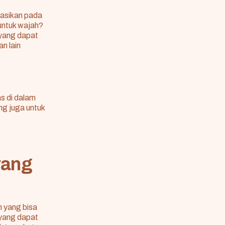
kasikan pada
untuk wajah?
i yang dapat
n lain
as di dalam
ng juga untuk
yang
 yang bisa
yang dapat