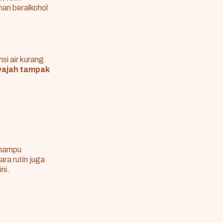
man beralkohol
si air kurang
 wajah tampak
 mampu
ara rutin juga
ni.