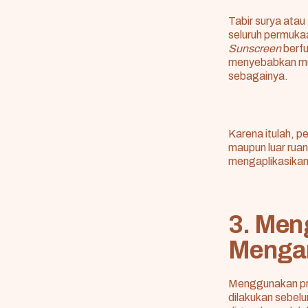
Tabir surya atau
seluruh permukaa
Sunscreen
berfu
menyebabkan munc
sebagainya.
Karena itulah, p
maupun luar ruan
mengaplikasikan
3. Men
Menga
Menggunakan p
dilakukan sebelu