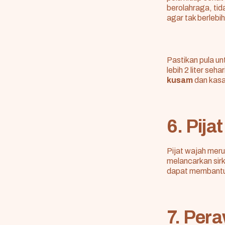
berolahraga, ti
agar tak berlebi
Pastikan pula un
lebih 2 liter se
kusam
dan kasa
6. Pija
Pijat wajah mer
melancarkan sirku
dapat membantu 
7. Per