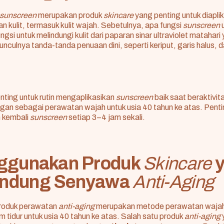
sunscreen
merupakan produk
skincare
yang penting untuk diapli
n kulit, termasuk kulit wajah. Sebetulnya, apa fungsi
sunscreen
ngsi untuk melindungi kulit dari paparan sinar ultraviolet matahar
ulnya tanda-tanda penuaan dini, seperti keriput, garis halus, da
enting untuk rutin mengaplikasikan
sunscreen
baik saat beraktivit
gan sebagai perawatan wajah untuk usia 40 tahun ke atas. Penti
 kembali
sunscreen
setiap 3–4 jam sekali.
ggunakan Produk
Skincare
ndung Senyawa
Anti-Aging
roduk perawatan
anti-aging
merupakan metode perawatan wajah
m tidur untuk usia 40 tahun ke atas. Salah satu produk
anti-aging