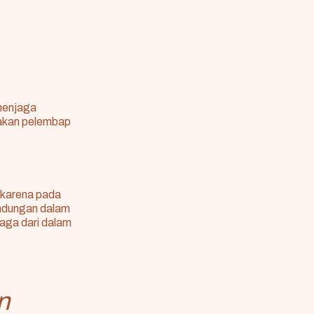
 menjaga
nakan pelembap
i karena pada
andungan dalam
jaga dari dalam
n