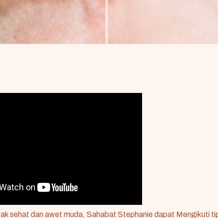
ak sehat dan awet muda, Sahabat Stephanie dapat Mengikuti t