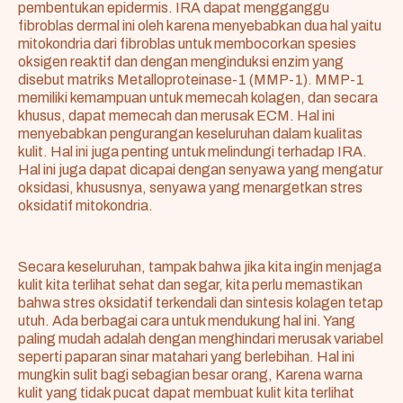
pembentukan epidermis. IRA dapat mengganggu
fibroblas dermal ini oleh karena menyebabkan dua hal yaitu
mitokondria dari fibroblas untuk membocorkan spesies
oksigen reaktif dan dengan menginduksi enzim yang
disebut matriks Metalloproteinase-1 (MMP-1). MMP-1
memiliki kemampuan untuk memecah kolagen, dan secara
khusus, dapat memecah dan merusak ECM. Hal ini
menyebabkan pengurangan keseluruhan dalam kualitas
kulit. Hal ini juga penting untuk melindungi terhadap IRA.
Hal ini juga dapat dicapai dengan senyawa yang mengatur
oksidasi, khususnya, senyawa yang menargetkan stres
oksidatif mitokondria.
Secara keseluruhan, tampak bahwa jika kita ingin menjaga
kulit kita terlihat sehat dan segar, kita perlu memastikan
bahwa stres oksidatif terkendali dan sintesis kolagen tetap
utuh. Ada berbagai cara untuk mendukung hal ini. Yang
paling mudah adalah dengan menghindari merusak variabel
seperti paparan sinar matahari yang berlebihan. Hal ini
mungkin sulit bagi sebagian besar orang, Karena warna
kulit yang tidak pucat dapat membuat kulit kita terlihat