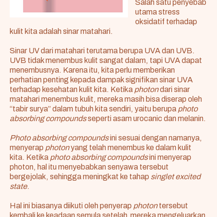
Salah satu penyebab
utama stress
oksidatif terhadap
kulit kita adalah sinar matahari.
Sinar UV dari matahari terutama berupa UVA dan UVB.
UVB tidak menembus kulit sangat dalam, tapi UVA dapat
menembusnya. Karena itu, kita perlu memberikan
perhatian penting kepada dampak signifikan sinar UVA
terhadap kesehatan kulit kita. Ketika
photon
dari sinar
matahari menembus kulit, mereka masih bisa diserap oleh
“tabir surya” dalam tubuh kita sendiri, yaitu berupa
photo
absorbing compounds
seperti asam urocanic dan melanin.
Photo absorbing compounds
ini sesuai dengan namanya,
menyerap
photon
yang telah menembus ke dalam kulit
kita. Ketika
photo absorbing compounds
ini menyerap
photon, hal itu menyebabkan senyawa tersebut
bergejolak, sehingga meningkat ke tahap
singlet excited
state
.
Hal ini biasanya diikuti oleh penyerap
photon
tersebut
kembali ke keadaan semula setelah mereka mengeluarkan