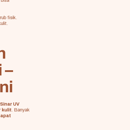
 bisa
ub fisik.
lit.
n
 –
ni
Sinar UV
kulit
. Banyak
dapat