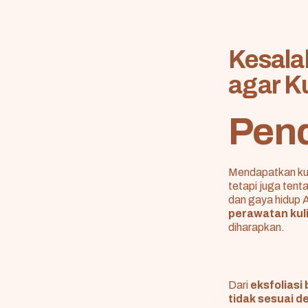
Kesala
agar K
Pen
Mendapatkan kul
tetapi juga ten
dan gaya hidup 
perawatan kuli
diharapkan.
Dari
eksfolias
tidak sesuai de