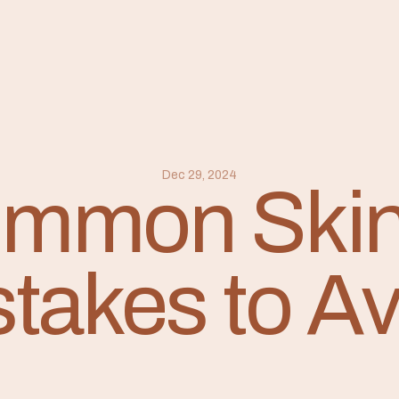
Dec 29, 2024
ommon Skin
takes to A