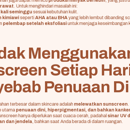
ebihan juga dapat memicu
produksi minyak berlebih
, yang justru
erawat
. Untuk menghindari masalah ini:
 kali seminggu
sesuai kebutuhan kulit.
n kimiawi
seperti
AHA atau BHA
yang lebih lembut dibanding scr
an
pelembap setelah eksfoliasi
untuk menjaga keseimbangan ku
Tidak Menggunaka
creen Setiap Hari
ebab Penuaan Di
lahan terbesar dalam skincare adalah
melewatkan sunscreen
.
b utama
penuaan dini, hiperpigmentasi, dan bahkan kanker 
unscreen hanya diperlukan saat cuaca cerah, padahal
sinar UV 
n dan jendela
, bahkan saat Anda berada di dalam ruangan.