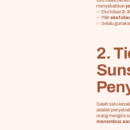
Eksfoliasi berl
menyebabkan
j
✅ Eksfoliasi
2-3
✅ Pilih
eksfolia
✅ Selalu gunak
2. 
Suns
Peny
Salah satu kesa
adalah penyeba
orang mengira s
menembus awa