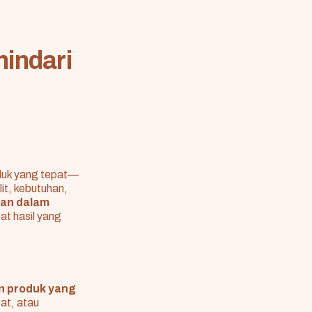
hindari
g
duk yang tepat—
it, kebutuhan,
han dalam
t hasil yang
n produk yang
wat, atau