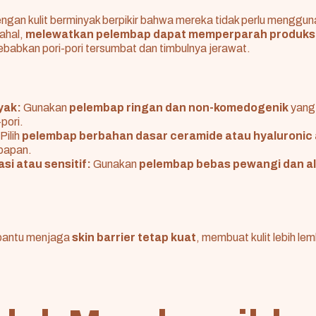
ngan kulit berminyak berpikir bahwa mereka tidak perlu menggu
ahal,
melewatkan pelembap dapat memperparah produksi
ebabkan pori-pori tersumbat dan timbulnya jerawat.
yak:
Gunakan
pelembap ringan dan non-komedogenik
yang 
pori.
Pilih
pelembap berbahan dasar ceramide atau hyaluronic 
bapan.
asi atau sensitif:
Gunakan
pelembap bebas pewangi dan al
antu menjaga
skin barrier tetap kuat
, membuat kulit lebih lem