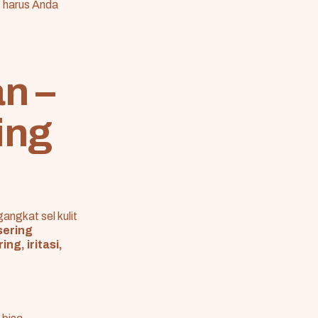
 harus Anda
an –
ing
ngkat sel kulit
 sering
ring, iritasi,