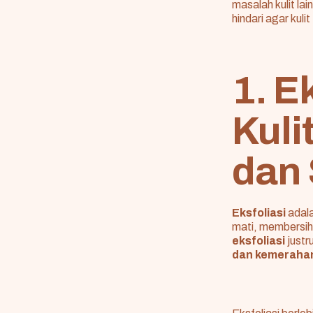
masalah kulit lai
hindari agar kuli
1. E
Kuli
dan 
Eksfoliasi
adala
mati, membersih
eksfoliasi
justr
dan kemeraha