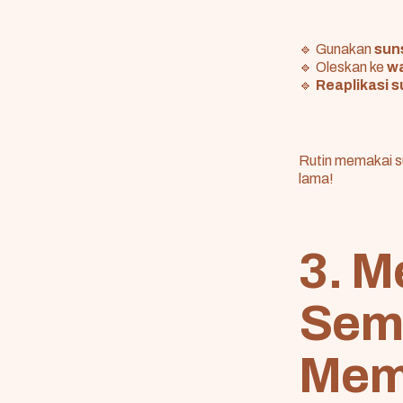
🔹 Gunakan
sun
🔹 Oleskan ke
wa
🔹
Reaplikasi s
Rutin memakai su
lama!
3. M
Semu
Mem