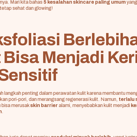
nnya. Mari kita bahas
5 kesalahan skincare paling umum
yang
t tetap sehat dan glowing!
ksfoliasi Berlebih
t Bisa Menjadi Ker
Sensitif
h langkah penting dalam perawatan kulit karena membantu menga
kan pori-pori, dan merangsang regenerasi kulit. Namun,
terlalu
u bisa merusak
skin barrier
alami, menyebabkan kulit menjadi
ke
n
.