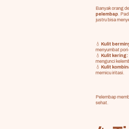
Banyak orang de
pelembap
. Pad
justru bisa meny
💧
Kulit bermin
menyumbat pori-
💧
Kulit kering:
mengunci kelem
💧
Kulit kombin
memicu iritasi.
Pelembap memb
sehat.