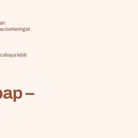
ari.
tau berkeringat.
rcahaya lebih
ap –
i