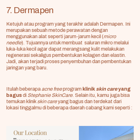
7. Dermapen
Ketujuh atau program yang terakhir adalah Dermapen. Ini
merupakan sebuah metode perawatan dengan
menggunakan alat seperti jarum-jarum kecil (
micro
needle
). Tujuannya untuk membuat saluran mikro melalui
luka-luka kecil agar dapat merangsang kulit melakukan
regenerasi sekaligus pembentukan kolagen dan elastin.
Jadi, akan terjadi proses penyembuhan dan pembentukan
jaringan yang baru.
Itulah beberapa
acne free
program
klinik
skin care
yang
bagus
di
Stephanie SkinCare
. Selain itu, kamu juga bisa
temukan klinik
skin care
yang bagus dan terdekat dari
lokasi tinggalmu di beberapa daerah cabang kami seperti :