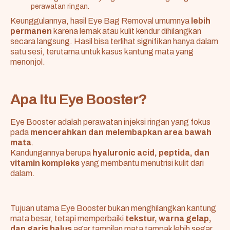
perawatan ringan.
Keunggulannya, hasil Eye Bag Removal umumnya
lebih
permanen
karena lemak atau kulit kendur dihilangkan
secara langsung. Hasil bisa terlihat signifikan hanya dalam
satu sesi, terutama untuk kasus kantung mata yang
menonjol.
Apa Itu Eye Booster?
Eye Booster adalah perawatan injeksi ringan yang fokus
pada
mencerahkan dan melembapkan area bawah
mata
.
Kandungannya berupa
hyaluronic acid, peptida, dan
vitamin kompleks
yang membantu menutrisi kulit dari
dalam.
Tujuan utama Eye Booster bukan menghilangkan kantung
mata besar, tetapi memperbaiki
tekstur, warna gelap,
dan garis halus
agar tampilan mata tampak lebih segar