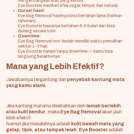
mengencangkan kulit yang kendur.
Eye Booster memberi efek segar, kenyal, dan natural.
Durasi hasil:
Eye Bag Removal hasilnya bisa bertahan lama (bahkan
tahunan).
Eye Booster biasanya bertahan 6–9 bulan dan bisa
diulang secara rutin.
Downtime:
Eye Bag Removal non-bedah memiliki waktu pemulihan
sekitar 1–3 hari.
Eye Booster hampir tanpa downtime — kamu bisa
langsung beraktivitas.
Mana yang Lebih Efektif?
Jawabannya tergantung dari
penyebab kantung mata
yang kamu alami.
Jika kantung matamu disebabkan oleh
lemak berlebih
atau kulit kendur
, maka
Eye Bag Removal
akan jauh
lebih efektif.
Namun jika masalahnya adalah
kulit bawah mata yang
gelap, tipis, atau tampak lelah
,
Eye Booster
adalah