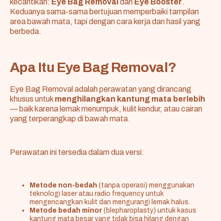
kecantikan:
Eye Bag Removal
dan
Eye Booster
.
Keduanya sama-sama bertujuan memperbaiki tampilan
area bawah mata, tapi dengan cara kerja dan hasil yang
berbeda.
Apa Itu Eye Bag Removal?
Eye Bag Removal adalah perawatan yang dirancang
khusus untuk
menghilangkan kantung mata berlebih
— baik karena lemak menumpuk, kulit kendur, atau cairan
yang terperangkap di bawah mata.
Perawatan ini tersedia dalam dua versi:
Metode non-bedah
(tanpa operasi) menggunakan
teknologi laser atau radio frequency untuk
mengencangkan kulit dan mengurangi lemak halus.
Metode bedah minor
(blepharoplasty) untuk kasus
kantung mata besar yang tidak bisa hilang dengan