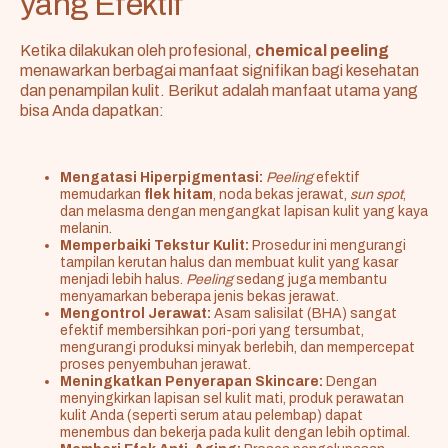
yang Efektif
Ketika dilakukan oleh profesional,
chemical peeling
menawarkan berbagai manfaat signifikan bagi kesehatan
dan penampilan kulit. Berikut adalah manfaat utama yang
bisa Anda dapatkan:
Mengatasi Hiperpigmentasi:
Peeling
efektif
memudarkan
flek hitam
, noda bekas jerawat,
sun spot
,
dan melasma dengan mengangkat lapisan kulit yang kaya
melanin.
Memperbaiki Tekstur Kulit:
Prosedur ini mengurangi
tampilan kerutan halus dan membuat kulit yang kasar
menjadi lebih halus.
Peeling
sedang juga membantu
menyamarkan beberapa jenis bekas jerawat.
Mengontrol Jerawat:
Asam salisilat (BHA) sangat
efektif membersihkan pori-pori yang tersumbat,
mengurangi produksi minyak berlebih, dan mempercepat
proses penyembuhan jerawat.
Meningkatkan Penyerapan Skincare:
Dengan
menyingkirkan lapisan sel kulit mati, produk perawatan
kulit Anda (seperti serum atau pelembap) dapat
menembus dan bekerja pada kulit dengan lebih optimal.