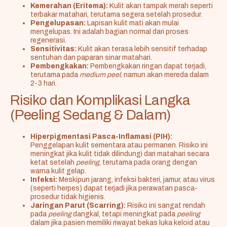
Kemerahan (Eritema):
Kulit akan tampak merah seperti
terbakar matahari, terutama segera setelah prosedur.
Pengelupasan:
Lapisan kulit mati akan mulai
mengelupas. Ini adalah bagian normal dari proses
regenerasi.
Sensitivitas:
Kulit akan terasa lebih sensitif terhadap
sentuhan dan paparan sinar matahari.
Pembengkakan:
Pembengkakan ringan dapat terjadi,
terutama pada
medium peel
, namun akan mereda dalam
2-3 hari.
Risiko dan Komplikasi Langka
(Peeling Sedang & Dalam)
Hiperpigmentasi Pasca-Inflamasi (PIH):
Penggelapan kulit sementara atau permanen. Risiko ini
meningkat jika kulit tidak dilindungi dari matahari secara
ketat setelah
peeling
, terutama pada orang dengan
warna kulit gelap.
Infeksi:
Meskipun jarang, infeksi bakteri, jamur, atau virus
(seperti herpes) dapat terjadi jika perawatan pasca-
prosedur tidak higienis.
Jaringan Parut (Scarring):
Risiko ini sangat rendah
pada
peeling
dangkal, tetapi meningkat pada
peeling
dalam jika pasien memiliki riwayat bekas luka keloid atau