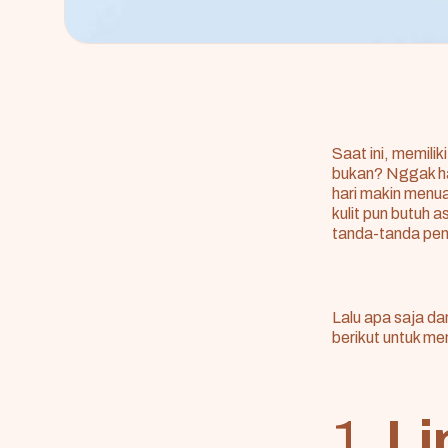
Saat ini, memil
bukan? Nggak han
hari makin menu
kulit pun butuh 
tanda-tanda pen
Lalu apa saja d
berikut untuk men
1.
Li