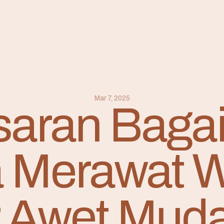
Mar 7, 2025
saran Baga
 Merawat 
 Awet Muda