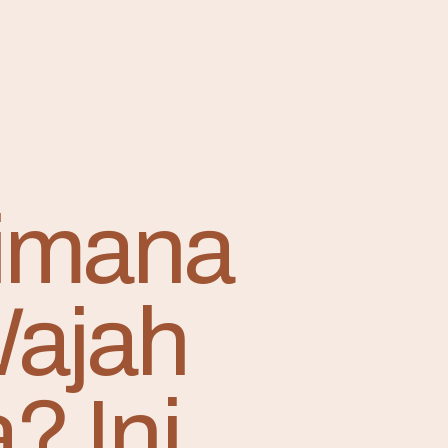
imana
Wajah
? Ini