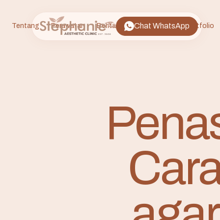
Chat WhatsApp
Tentang
Perawatan
Berita
FAQ
Lokasi
Portfolio
Pena
Cara
agar