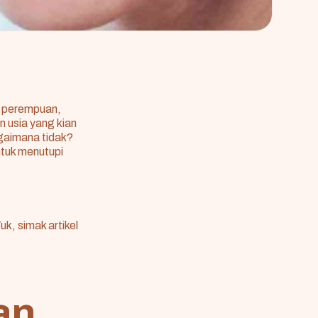
u perempuan,
 usia yang kian
gaimana tidak?
ntuk menutupi
k, simak artikel
an