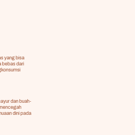
as yang bisa
a bebas dari
ngkonsumsi
ayur dan buah-
t mencegah
enuaan dini pada