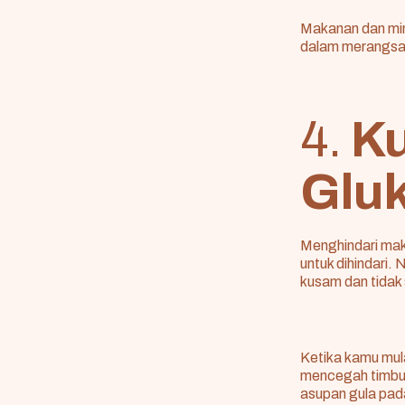
Makanan dan min
dalam merangsan
4.
Ku
Glu
Menghindari mak
untuk dihindari
kusam dan tidak 
Ketika kamu mul
mencegah timbul
asupan gula pad