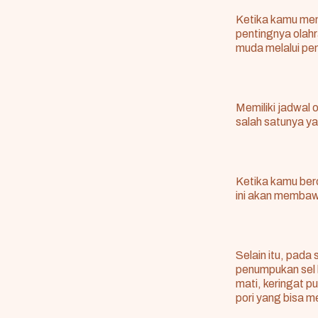
Ketika kamu mem
pentingnya olah
muda melalui pe
Memiliki jadwal
salah satunya ya
Ketika kamu bero
ini akan membawa
Selain itu, pada
penumpukan sel k
mati, keringat 
pori yang bisa 