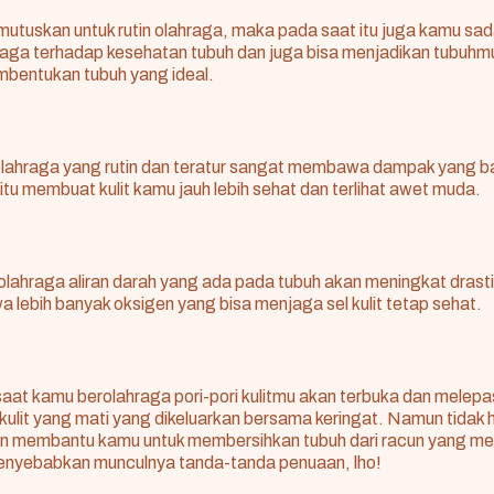
utuskan untuk rutin olahraga, maka pada saat itu juga kamu sad
raga terhadap kesehatan tubuh dan juga bisa menjadikan tubuh
mbentukan tubuh yang ideal.
 olahraga yang rutin dan teratur sangat membawa dampak yang b
itu membuat kulit kamu jauh lebih sehat dan terlihat awet muda.
lahraga aliran darah yang ada pada tubuh akan meningkat drasti
 lebih banyak oksigen yang bisa menjaga sel kulit tetap sehat.
 saat kamu berolahraga pori-pori kulitmu akan terbuka dan melep
ulit yang mati yang dikeluarkan bersama keringat. Namun tidak ha
pun membantu kamu untuk membersihkan tubuh dari racun yang me
menyebabkan munculnya tanda-tanda penuaan, lho!