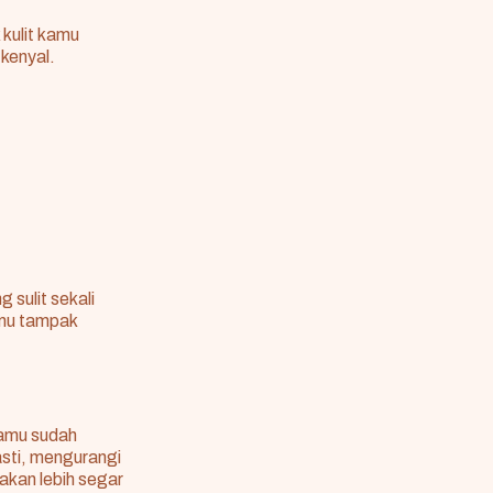
kulit kamu
kenyal.
sulit sekali
amu tampak
kamu sudah
asti, mengurangi
kan lebih segar