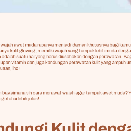
iki wajah awet muda rasanya menjadi idaman khususnya bagi kam
ya kulit glowing, memiliki wajah yang tampak lebih muda dengan
a adalah suatu hal yang harus diusahakan dengan perawatan. Ba
asupan vitamin dan juga kandungan perawatan kulit yang ampuh u
uaan, lho!
an bagaimana sih cara merawat wajah agar tampak awet muda? Yu
getahui lebih jelas!
ndungi Kulit deng