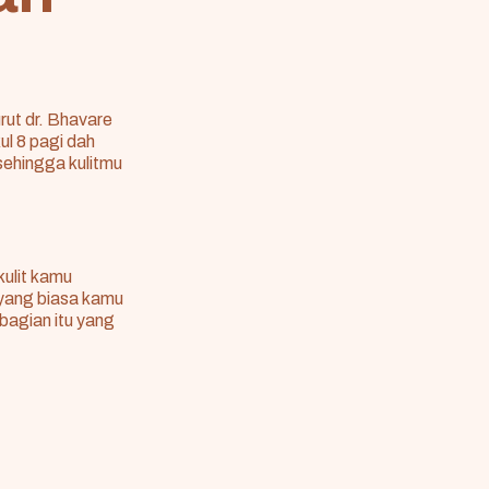
urut
dr. Bhavare
ul 8 pagi dah
sehingga kulitmu
kulit kamu
 yang biasa kamu
bagian itu yang