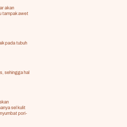
ar akan
mu tampak awet
aik pada tubuh
s, sehingga hal
askan
nya sel kulit
nyumbat pori-