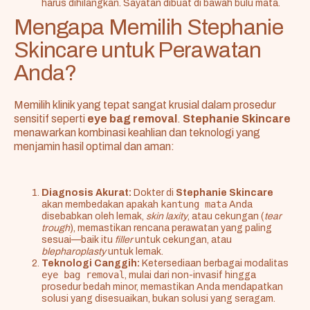
harus dihilangkan. Sayatan dibuat di bawah bulu mata.
Mengapa Memilih Stephanie
Skincare untuk Perawatan
Anda?
Memilih klinik yang tepat sangat krusial dalam prosedur
sensitif seperti
eye bag removal
.
Stephanie Skincare
menawarkan kombinasi keahlian dan teknologi yang
menjamin hasil optimal dan aman:
Diagnosis Akurat:
Dokter di
Stephanie Skincare
kantung mata
akan membedakan apakah
Anda
disebabkan oleh lemak,
skin laxity
, atau cekungan (
tear
trough
), memastikan rencana perawatan yang paling
sesuai—baik itu
filler
untuk cekungan, atau
blepharoplasty
untuk lemak.
Teknologi Canggih:
Ketersediaan berbagai modalitas
eye bag removal
, mulai dari non-invasif hingga
prosedur bedah minor, memastikan Anda mendapatkan
solusi yang disesuaikan, bukan solusi yang seragam.