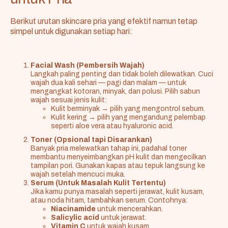
Berikut urutan skincare pria yang efektif namun tetap
simpel untuk digunakan setiap hari:
Facial Wash (Pembersih Wajah)
Langkah paling penting dan tidak boleh dilewatkan. Cuci
wajah dua kali sehari — pagi dan malam — untuk
mengangkat kotoran, minyak, dan polusi. Pilih sabun
wajah sesuai jenis kulit:
Kulit berminyak → pilih yang mengontrol sebum.
Kulit kering → pilih yang mengandung pelembap
seperti aloe vera atau hyaluronic acid.
Toner (Opsional tapi Disarankan)
Banyak pria melewatkan tahap ini, padahal toner
membantu menyeimbangkan pH kulit dan mengecilkan
tampilan pori. Gunakan kapas atau tepuk langsung ke
wajah setelah mencuci muka.
Serum (Untuk Masalah Kulit Tertentu)
Jika kamu punya masalah seperti jerawat, kulit kusam,
atau noda hitam, tambahkan serum. Contohnya:
Niacinamide
untuk mencerahkan.
Salicylic acid
untuk jerawat.
Vitamin C
untuk wajah kusam.