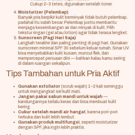
Cukup 2–3 tetes, digunakan setelah toner.
Moisturizer (Pelembap)
Banyak pria berpikir kulit berminyak tidak butuh pelembap,
padahal itu salah besar. Pelembap justru membantu
menjaga keseimbangan air dan minyak di kulit. Pilih
tekstur ringan (gel atau lotion) agar tidak terasa lengket.
Sunscreen (Pagi Hari Saja)
Langkah terakhir dan paling penting di pagi hari. Gunakan
sunscreen minimal SPF 30 sebelum keluar rumah. Sinar UV
bisa menyebabkan kulit kusam, muncul flek, dan
mempercepat penuaan dini — bahkan kalau kamu sering
di dalam ruangan sekalipun.
Tips Tambahan untuk Pria Aktif
Gunakan exfoliator
(scrub wajah) 1–2 kali seminggu
untuk mengangkat sel kulit mati.
Jangan pakai sabun mandi untuk wajah
—
kandungannya terlalu keras dan bisa membuat kulit
kering.
Cukur setelah mandi air hangat
, karena pori-pori
terbuka dan kulit lebih lembut.
Gunakan produk multifungsi
, seperti moisturizer
dengan SPF, jika ingin lebih praktis.