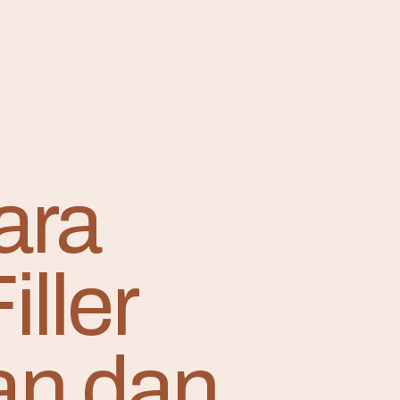
ara
iller
an dan