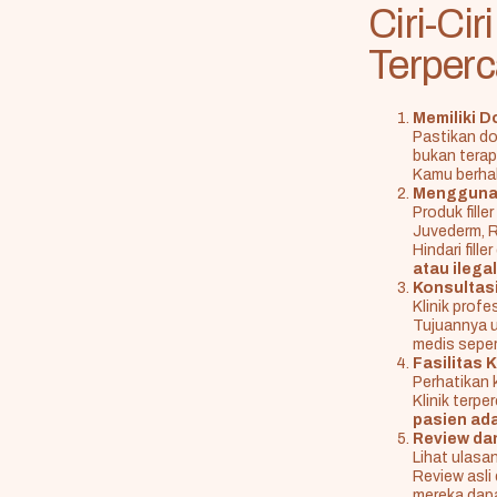
Ciri-Ci
Terper
Memiliki D
Pastikan d
bukan terap
Kamu berha
Menggunak
Produk fill
Juvederm, R
Hindari fill
atau ilegal
Konsultas
Klinik prof
Tujuannya u
medis sepert
Fasilitas K
Perhatikan k
Klinik terp
pasien ada
Review dan
Lihat ulasan
Review asli
mereka dap