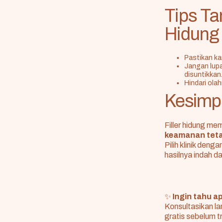
Tips T
Hidung
Pastikan k
Jangan lup
disuntikkan
Hindari ola
Kesimp
Filler hidung me
keamanan teta
Pilih klinik den
hasilnya indah 
✨
Ingin tahu a
Konsultasikan l
gratis sebelum 