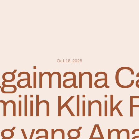
Oct 18, 2025
gaimana C
lih Klinik F
g yang Am