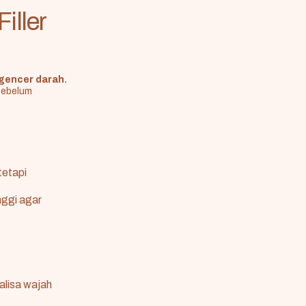
iller
gencer darah.
ebelum
tetapi
nggi agar
alisa wajah