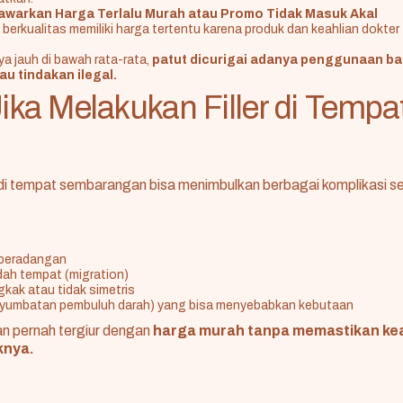
awarkan Harga Terlalu Murah atau Promo Tidak Masuk Akal
g berkualitas memiliki harga tertentu karena produk dan keahlian dokter 
ya jauh di bawah rata-rata,
patut dicurigai adanya penggunaan b
au tindakan ilegal.
Jika Melakukan Filler di Tempa
 di tempat sembarangan bisa menimbulkan berbagai komplikasi ser
 peradangan
ndah tempat (migration)
kak atau tidak simetris
nyumbatan pembuluh darah) yang bisa menyebabkan kebutaan
an pernah tergiur dengan
harga murah tanpa memastikan k
knya.