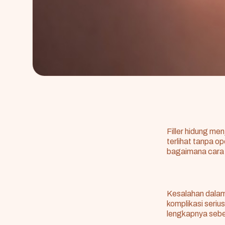
Filler hidung me
terlihat tanpa o
bagaimana cara
Kesalahan dalam m
komplikasi seriu
lengkapnya sebe