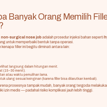
 Banyak Orang Memilih Fille
?
u
non-surgical nose job
adalah prosedur injeksi bahan seperti
h
ung untuk memperbaiki bentuk tanpa operasi.
enapa filler ini begitu diminati antara lain:
terlihat langsung dalam hitungan menit.
t (15–30 menit).
an atau waktu pemulihan lama.
uk ulang sesuai keinginan (karena filler bisa dilarutkan kembali).
arena prosesnya tampak mudah, banyak orang tergoda melakuka
ki izin medis — padahal risiko komplikasi jauh lebih tinggi.