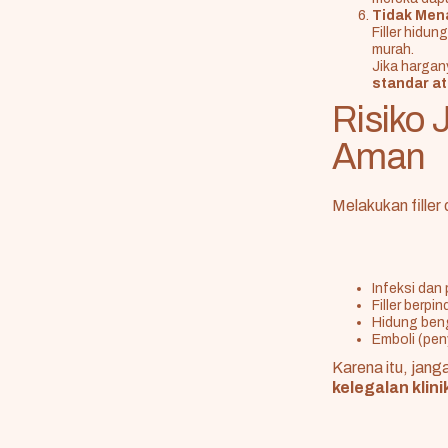
Tidak Men
Filler hidun
murah.
Jika hargan
standar at
Risiko 
Aman
Melakukan filler
Infeksi dan
Filler berpi
Hidung beng
Emboli (pe
Karena itu, jang
kelegalan klini