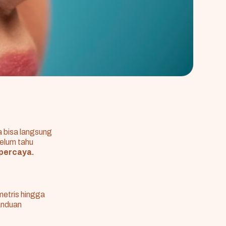
a bisa langsung
belum tahu
rpercaya.
imetris hingga
panduan