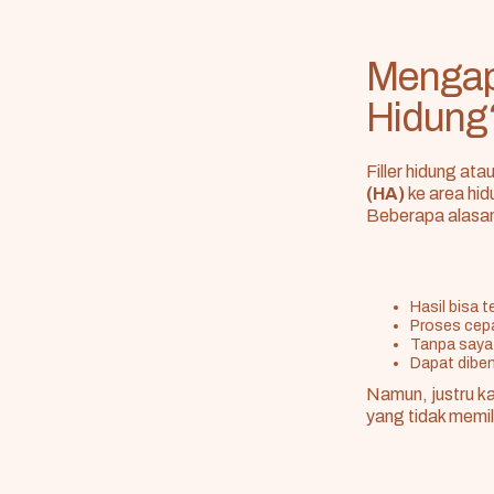
Mengapa
Hidung
Filler hidung ata
(HA)
ke area hid
Beberapa alasan k
Hasil bisa 
Proses cepa
Tanpa sayat
Dapat dibent
Namun, justru k
yang tidak memili