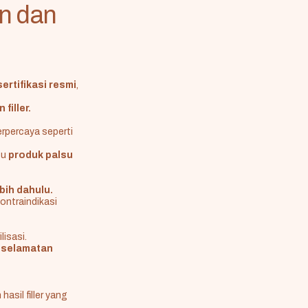
an dan
ertifikasi resmi
,
filler.
rpercaya seperti
tu
produk palsu
bih dahulu.
ontraindikasi
lisasi.
eselamatan
asil filler yang