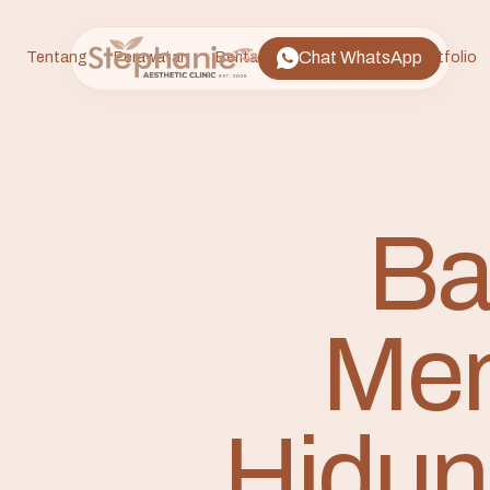
Chat WhatsApp
Tentang
Perawatan
Berita
FAQ
Lokasi
Portfolio
Ba
Memi
Hidun