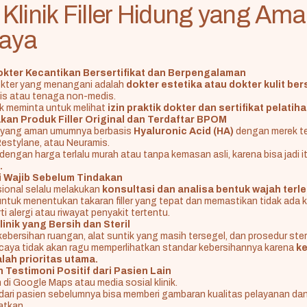
ri Klinik Filler Hidung yang Am
caya
okter Kecantikan Bersertifikat dan Berpengalaman
okter yang menangani adalah
dokter estetika atau dokter kulit bers
is atau tenaga non-medis.
k meminta untuk melihat
izin praktik dokter dan sertifikat pelatihan 
an Produk Filler Original dan Terdaftar BPOM
er yang aman umumnya berbasis
Hyaluronic Acid (HA)
dengan merek te
estylane, atau Neuramis.
er dengan harga terlalu murah atau tanpa kemasan asli, karena bisa jadi i
.
i Wajib Sebelum Tindakan
esional selalu melakukan
konsultasi dan analisa bentuk wajah terle
ntuk menentukan takaran filler yang tepat dan memastikan tidak ada k
i alergi atau riwayat penyakit tertentu.
linik yang Bersih dan Steril
ebersihan ruangan, alat suntik yang masih tersegel, dan prosedur steri
ercaya tidak akan ragu memperlihatkan standar kebersihannya karena
k
lah prioritas utama.
 Testimoni Positif dari Pasien Lain
 di Google Maps atau media sosial klinik.
 dari pasien sebelumnya bisa memberi gambaran kualitas pelayanan dan h
atkan.