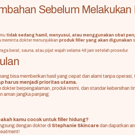
ambahan Sebelum Melakukan F
amu
tidak sedang hamil, menyusui, atau menggunakan obat pen
a meminta dokter menunjukkan
produk filler yang akan digunakan
s
.
hraga berat, sauna, atau pijat wajah selama 48 jam setelah prosedur.
ulan
mang bisa memberikan hasil yang cepat dan alami tanpa operasi, 
p harus menjadi prioritas utama.
gan dokter berpengalaman, produk resmi, dan standar kebersihan ti
dan aman jangka panjang.
pakah kamu cocok untuk filler hidung?
angsung dengan dokter di
Stephanie Skincare
dan dapatkan an
treatment!