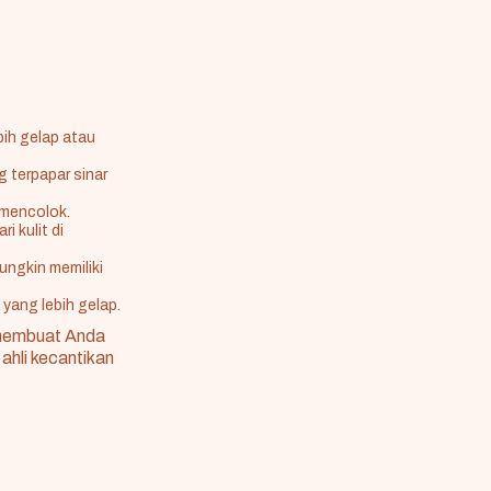
bih gelap atau
g terpapar sinar
 mencolok.
i kulit di
ungkin memiliki
 yang lebih gelap.
 membuat Anda
ahli kecantikan