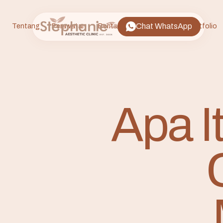
Chat WhatsApp
Tentang
Perawatan
Berita
FAQ
Lokasi
Portfolio
Apa I