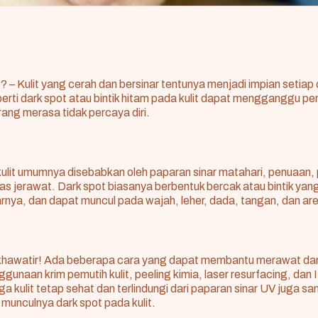
t
? – Kulit yang cerah dan bersinar tentunya menjadi impian setia
perti dark spot atau bintik hitam pada kulit dapat mengganggu p
ng merasa tidak percaya diri.
kulit umumnya disebabkan oleh paparan sinar matahari, penuaan,
as jerawat. Dark spot biasanya berbentuk bercak atau bintik ya
itarnya, dan dapat muncul pada wajah, leher, dada, tangan, dan area
hawatir! Ada beberapa cara yang dapat membantu merawat dar
nggunaan krim pemutih kulit, peeling kimia, laser resurfacing, da
ga kulit tetap sehat dan terlindungi dari paparan sinar UV juga s
munculnya dark spot pada kulit.