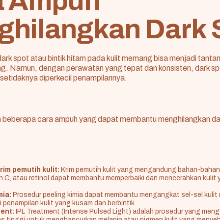
a Ampuh
hilangkan Dark 
rk spot atau bintik hitam pada kulit memang bisa menjadi tantan
ng. Namun, dengan perawatan yang tepat dan konsisten, dark sp
 setidaknya diperkecil penampilannya.
lah beberapa cara ampuh yang dapat membantu menghilangkan da
im pemutih kulit:
Krim pemutih kulit yang mengandung bahan-bahan
min C, atau retinol dapat membantu memperbaiki dan mencerahkan kulit
mia:
Prosedur peeling kimia dapat membantu mengangkat sel-sel kulit 
 penampilan kulit yang kusam dan berbintik.
ment:
IPL Treatment (Intense Pulsed Light) adalah prosedur yang me
as tinggi untuk menghancurkan melanin atau pigmen kulit yang menye