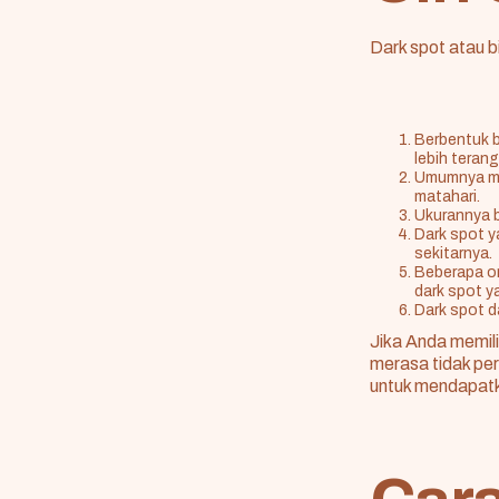
Dark spot atau bi
Berbentuk be
lebih terang
Umumnya mun
matahari.
Ukurannya b
Dark spot y
sekitarnya.
Beberapa or
dark spot y
Dark spot da
Jika Anda memil
merasa tidak per
untuk mendapatk