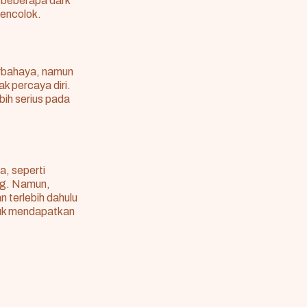
 beberapa dark
mencolok.
erbahaya, namun
 percaya diri.
bih serius pada
a, seperti
ing. Namun,
 terlebih dahulu
ntuk mendapatkan