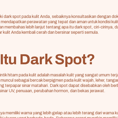
ki dark spot pada kulit Anda, sebaiknya konsultasikan dengan dokte
k mendapatkan perawatan yang tepat dan aman untuk kondisi kul
 akan membahas lebih lanjut tentang apa itu dark spot, ciri-cirinya, 
kulit Anda kembali cerah dan bersinar seperti semula.
Itu Dark Spot?
intik hitam pada kulit adalah masalah kulit yang sangat umum ter
muncul sebagai bercak berpigmen pada kulit wajah, leher, tangan,
ing terpapar sinar matahari. Dark spot dapat disebabkan oleh ber
 sinar UV, penuaan, perubahan hormon, dan bekas jerawat.
a memiliki warna yang lebih gelap atau lebih terang dari warna kul