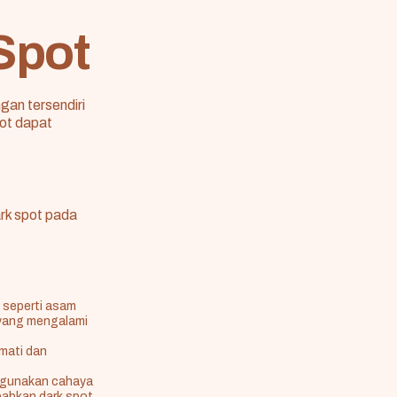
Spot
gan tersendiri
ot dapat
rk spot pada
 seperti asam
 yang mengalami
mati dan
nggunakan cahaya
babkan dark spot.