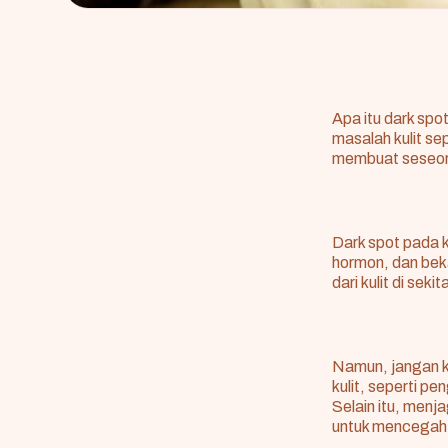
Apa itu dark spo
masalah kulit se
membuat seseora
Dark spot pada 
hormon, dan bek
dari kulit di sek
Namun, jangan k
kulit, seperti pe
Selain itu, menja
untuk mencegah 