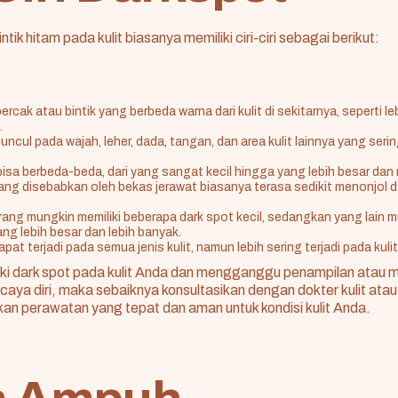
ntik hitam pada kulit biasanya memiliki ciri-ciri sebagai berikut:
rcak atau bintik yang berbeda warna dari kulit di sekitarnya, seperti le
.
cul pada wajah, leher, dada, tangan, dan area kulit lainnya yang serin
isa berbeda-beda, dari yang sangat kecil hingga yang lebih besar dan
ang disebabkan oleh bekas jerawat biasanya terasa sedikit menonjol dar
ang mungkin memiliki beberapa dark spot kecil, sedangkan yang lain m
ang lebih besar dan lebih banyak.
pat terjadi pada semua jenis kulit, namun lebih sering terjadi pada kulit
iki dark spot pada kulit Anda dan mengganggu penampilan atau
caya diri, maka sebaiknya konsultasikan dengan dokter kulit atau 
an perawatan yang tepat dan aman untuk kondisi kulit Anda.