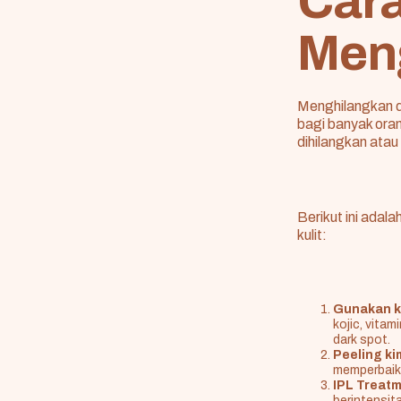
Car
Meng
Menghilangkan da
bagi banyak ora
dihilangkan atau
Berikut ini ada
kulit:
Gunakan kr
kojic, vita
dark spot.
Peeling ki
memperbaiki
IPL Treat
berintensit