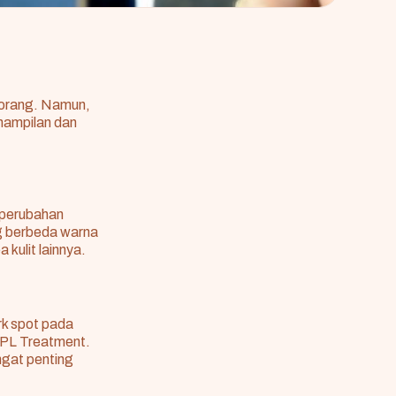
p orang. Namun,
enampilan dan
 perubahan
ng berbeda warna
 kulit lainnya.
k spot pada
n IPL Treatment.
angat penting