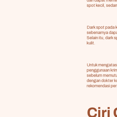
dan dapat memil
spot kecil, seda
Dark spot pada k
sebenarnya dapa
Selain itu, dark
kulit.
Untuk mengatasi 
penggunaan krim 
sebelum memutus
dengan dokter ku
rekomendasi pera
Ciri