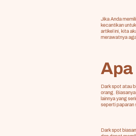
Jika Anda memili
kecantikan untu
artikel ini, kita
merawatnya agar 
Apa 
Dark spot atau b
orang. Biasanya 
lainnya yang ser
seperti paparan
Dark spot biasany