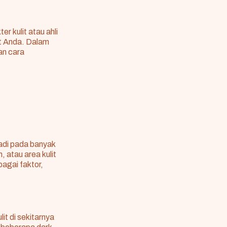
r kulit atau ahli
it Anda. Dalam
dan cara
jadi pada banyak
 atau area kulit
bagai faktor,
it di sekitarnya