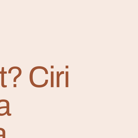
? Ciri
a
a