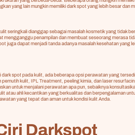
iki ukuran yang berbeda-beda. Beberapa orang mungkin memiliki
ngkan yang lain mungkin memiliki dark spot yang lebih besar dan 
ulit seringkali dianggap sebagai masalah kosmetik yang tidak b
t mengganggu penampilan dan membuat seseorang merasa tidak
 spot juga dapat menjadi tanda adanya masalah kesehatan yang le
dark spot pada kulit, ada beberapa opsi perawatan yang tersedi
pemutih kulit, IPL Treatment, peeling kimia, dan laser resurfac
kan untuk menjalani perawatan apa pun, sebaiknya konsultasikan
lit atau ahli kecantikan yang berkualitas dan berpengalaman u
watan yang tepat dan aman untuk kondisi kulit Anda.
 Ciri Darkspot