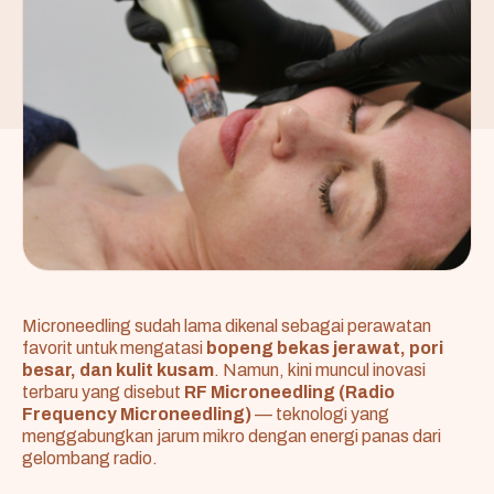
Microneedling sudah lama dikenal sebagai perawatan
favorit untuk mengatasi
bopeng bekas jerawat, pori
besar, dan kulit kusam
. Namun, kini muncul inovasi
terbaru yang disebut
RF Microneedling (Radio
Frequency Microneedling)
— teknologi yang
menggabungkan jarum mikro dengan energi panas dari
gelombang radio.