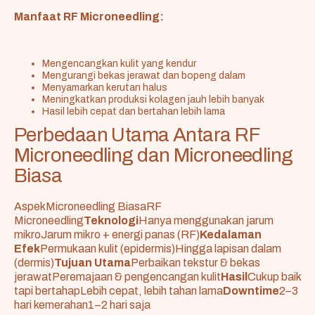
Manfaat RF Microneedling:
Mengencangkan kulit yang kendur
Mengurangi bekas jerawat dan bopeng dalam
Menyamarkan kerutan halus
Meningkatkan produksi kolagen jauh lebih banyak
Hasil lebih cepat dan bertahan lebih lama
Perbedaan Utama Antara RF
Microneedling dan Microneedling
Biasa
AspekMicroneedling BiasaRF
Microneedling
Teknologi
Hanya menggunakan jarum
mikroJarum mikro + energi panas (RF)
Kedalaman
Efek
Permukaan kulit (epidermis)Hingga lapisan dalam
(dermis)
Tujuan Utama
Perbaikan tekstur & bekas
jerawatPeremajaan & pengencangan kulit
Hasil
Cukup baik
tapi bertahapLebih cepat, lebih tahan lama
Downtime
2–3
hari kemerahan1–2 hari saja