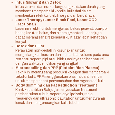
Infus Glowing dan Detox
Infus vitamin dan nutrisi langsung ke dalam darah yang
membantu memperbaiki kondisi kulit dari dalam,
memberikan efek kulit lebih segar dan bercahaya.
Laser Therapy (Laser Black Peel, Laser CO2
Fractional)
Laser ini efektif untuk mengatasi bekas jerawat, pori-pori
besar, kerutan halus, dan hiperpigmentasi. Laser juga
dapat merangsang regenerasi kulit agar lebih sehat dan
kenyal.
Botox dan Filler
Perawatan non-bedah ini digunakan untuk
menghilangkan kerutan dan menambah volume pada area
tertentu seperti pipi atau bibir. Hasilnya terlihat natural
dengan waktu pemulihan yang singkat.
Microneedling dan PRP (Platelet Rich Plasma)
Teknik ini merangsang produksi kolagen dan memperbaiki
tekstur kulit. PRP menggunakan plasma darah sendiri
untuk mempercepat penyembuhan dan regenerasi kulit.
Body Slimming dan Fat Reduction Treatment
Klinik kecantikan Bali juga menyediakan treatment
pembentukan tubuh, seperti cryolipolysis, radio
frequency, dan ultrasonic cavitation untuk mengurangi
lemak dan mengencangkan kulit tubuh.