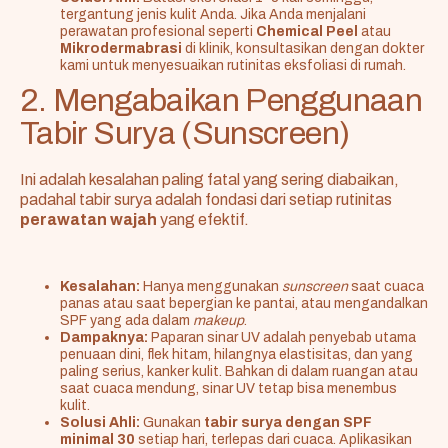
tergantung jenis kulit Anda. Jika Anda menjalani
perawatan profesional seperti
Chemical Peel
atau
Mikrodermabrasi
di klinik, konsultasikan dengan dokter
kami untuk menyesuaikan rutinitas eksfoliasi di rumah.
2. Mengabaikan Penggunaan
Tabir Surya (Sunscreen)
Ini adalah kesalahan paling fatal yang sering diabaikan,
padahal tabir surya adalah fondasi dari setiap rutinitas
perawatan wajah
yang efektif.
Kesalahan:
Hanya menggunakan
sunscreen
saat cuaca
panas atau saat bepergian ke pantai, atau mengandalkan
SPF yang ada dalam
makeup
.
Dampaknya:
Paparan sinar UV adalah penyebab utama
penuaan dini, flek hitam, hilangnya elastisitas, dan yang
paling serius, kanker kulit. Bahkan di dalam ruangan atau
saat cuaca mendung, sinar UV tetap bisa menembus
kulit.
Solusi Ahli:
Gunakan
tabir surya dengan SPF
minimal 30
setiap hari, terlepas dari cuaca. Aplikasikan