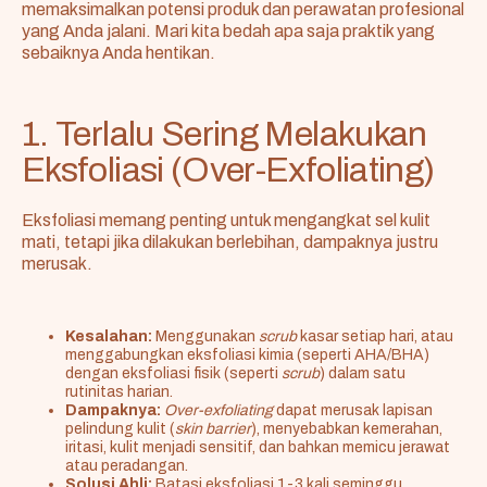
memaksimalkan potensi produk dan perawatan profesional
yang Anda jalani. Mari kita bedah apa saja praktik yang
sebaiknya Anda hentikan.
1. Terlalu Sering Melakukan
Eksfoliasi (Over-Exfoliating)
Eksfoliasi memang penting untuk mengangkat sel kulit
mati, tetapi jika dilakukan berlebihan, dampaknya justru
merusak.
Kesalahan:
Menggunakan
scrub
kasar setiap hari, atau
menggabungkan eksfoliasi kimia (seperti AHA/BHA)
dengan eksfoliasi fisik (seperti
scrub
) dalam satu
rutinitas harian.
Dampaknya:
Over-exfoliating
dapat merusak lapisan
pelindung kulit (
skin barrier
), menyebabkan kemerahan,
iritasi, kulit menjadi sensitif, dan bahkan memicu jerawat
atau peradangan.
Solusi Ahli:
Batasi eksfoliasi 1-3 kali seminggu,