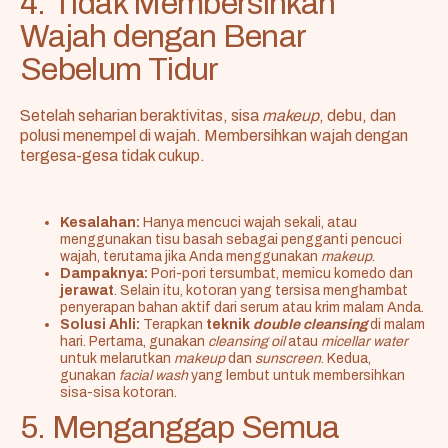
4. Tidak Membersihkan
Wajah dengan Benar
Sebelum Tidur
Setelah seharian beraktivitas, sisa
makeup
, debu, dan
polusi menempel di wajah. Membersihkan wajah dengan
tergesa-gesa tidak cukup.
Kesalahan:
Hanya mencuci wajah sekali, atau
menggunakan tisu basah sebagai pengganti pencuci
wajah, terutama jika Anda menggunakan
makeup
.
Dampaknya:
Pori-pori tersumbat, memicu komedo dan
jerawat
. Selain itu, kotoran yang tersisa menghambat
penyerapan bahan aktif dari serum atau krim malam Anda.
Solusi Ahli:
Terapkan
teknik
double cleansing
di malam
hari. Pertama, gunakan
cleansing oil
atau
micellar water
untuk melarutkan
makeup
dan
sunscreen
. Kedua,
gunakan
facial wash
yang lembut untuk membersihkan
sisa-sisa kotoran.
5. Menganggap Semua