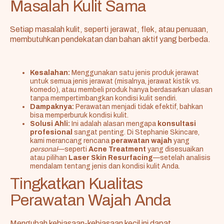
Masalah Kulit Sama
Setiap masalah kulit, seperti jerawat, flek, atau penuaan,
membutuhkan pendekatan dan bahan aktif yang berbeda.
Kesalahan:
Menggunakan satu jenis produk jerawat
untuk semua jenis jerawat (misalnya, jerawat kistik vs.
komedo), atau membeli produk hanya berdasarkan ulasan
tanpa mempertimbangkan kondisi kulit sendiri.
Dampaknya:
Perawatan menjadi tidak efektif, bahkan
bisa memperburuk kondisi kulit.
Solusi Ahli:
Ini adalah alasan mengapa
konsultasi
profesional
sangat penting. Di Stephanie Skincare,
kami merancang rencana
perawatan wajah
yang
personal
—seperti
Acne Treatment
yang disesuaikan
atau pilihan
Laser Skin Resurfacing
—setelah analisis
mendalam tentang jenis dan kondisi kulit Anda.
Tingkatkan Kualitas
Perawatan Wajah Anda
Mengubah kebiasaan-kebiasaan kecil ini dapat