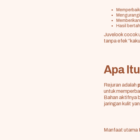
Memperbaiki 
Mengurangi 
Memberikan 
Hasil berta
Juvelook cocok 
tanpa efek “kaku” 
Apa It
Rejuran adalah
untuk memperbaiki
Bahan aktifnya 
jaringan kulit y
Manfaat utama 