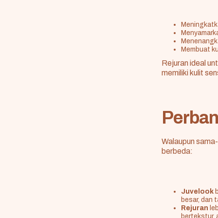
Meningkatka
Menyamarkan
Menenangkan
Membuat kul
Rejuran ideal un
memiliki kulit sens
Perban
Walaupun sama-sa
berbeda:
Juvelook
b
besar, dan 
Rejuran
le
bertekstur,