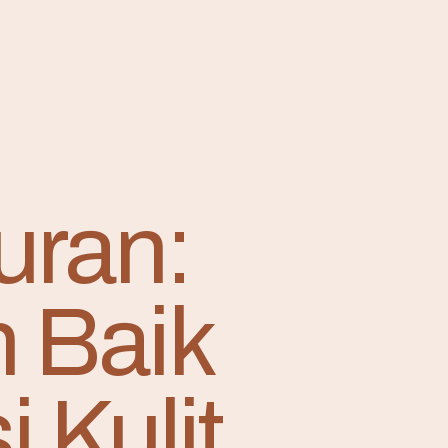
uran:
 Baik
 Kulit