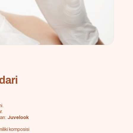
dari
i.
r.
lan:
Juvelook
liki komposisi