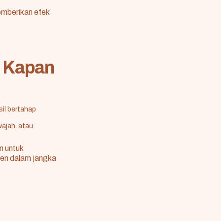
emberikan efek
n Kapan
sil bertahap
wajah, atau
n untuk
gen dalam jangka