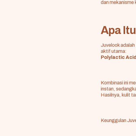
dan mekanisme k
Apa It
Juvelook adalah
aktif utama:
Polylactic Aci
Kombinasi ini m
instan, sedangk
Hasilnya, kulit 
Keunggulan Juv