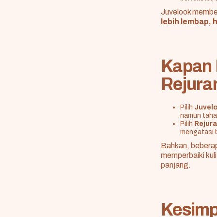
Juvelook member
lebih lembap, 
Kapan 
Rejura
Pilih
Juvel
namun taha
Pilih
Rejur
mengatasi b
Bahkan, beberap
memperbaiki kuli
panjang.
Kesimp