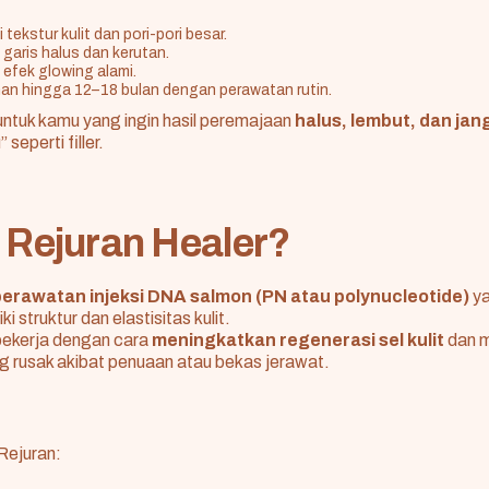
tekstur kulit dan pori-pori besar.
garis halus dan kerutan.
efek glowing alami.
han hingga 12–18 bulan dengan perawatan rutin.
untuk kamu yang ingin hasil peremajaan
halus, lembut, dan ja
seperti filler.
u Rejuran Healer?
perawatan injeksi DNA salmon (PN atau polynucleotide)
ya
 struktur dan elastisitas kulit.
bekerja dengan cara
meningkatkan regenerasi sel kulit
dan m
ang rusak akibat penuaan atau bekas jerawat.
Rejuran: