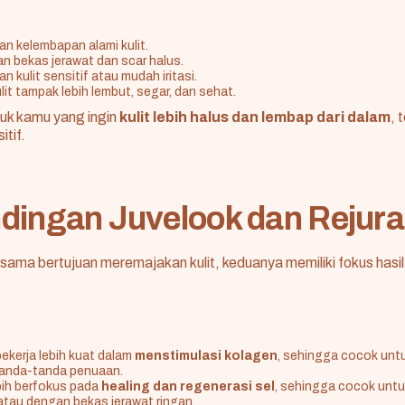
n kelembapan alami kulit.
 bekas jerawat dan scar halus.
 kulit sensitif atau mudah iritasi.
it tampak lebih lembut, segar, dan sehat.
tuk kamu yang ingin
kulit lebih halus dan lembap dari dalam
, 
itif.
dingan Juvelook dan Rejur
ma bertujuan meremajakan kulit, keduanya memiliki fokus hasil 
ekerja lebih kuat dalam
menstimulasi kolagen
, sehingga cocok untuk
tanda-tanda penuaan.
bih berfokus pada
healing dan regenerasi sel
, sehingga cocok untuk
 atau dengan bekas jerawat ringan.