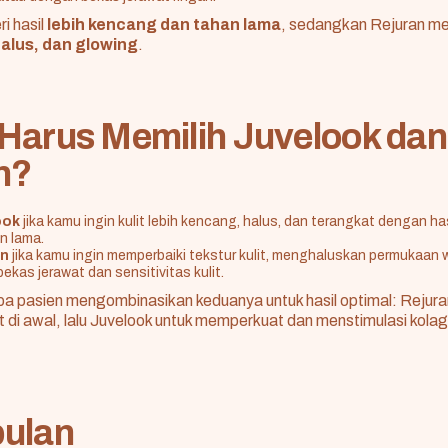
i hasil
lebih kencang dan tahan lama
, sedangkan Rejuran m
halus, dan glowing
.
Harus Memilih Juvelook da
n?
ook
jika kamu ingin kulit lebih kencang, halus, dan terangkat dengan ha
n lama.
an
jika kamu ingin memperbaiki tekstur kulit, menghaluskan permukaan 
ekas jerawat dan sensitivitas kulit.
a pasien mengombinasikan keduanya untuk hasil optimal: Rejura
t di awal, lalu Juvelook untuk memperkuat dan menstimulasi kola
ulan