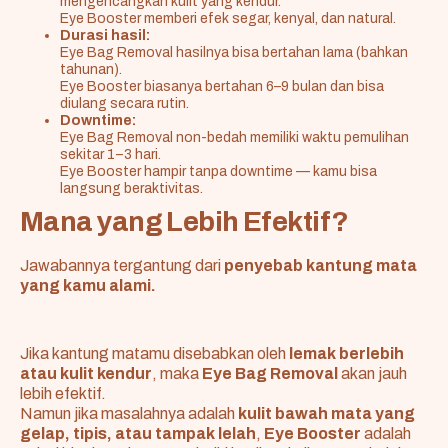
mengencangkan kulit yang kendur.
Eye Booster memberi efek segar, kenyal, dan natural.
Durasi hasil:
Eye Bag Removal hasilnya bisa bertahan lama (bahkan
tahunan).
Eye Booster biasanya bertahan 6–9 bulan dan bisa
diulang secara rutin.
Downtime:
Eye Bag Removal non-bedah memiliki waktu pemulihan
sekitar 1–3 hari.
Eye Booster hampir tanpa downtime — kamu bisa
langsung beraktivitas.
Mana yang Lebih Efektif?
Jawabannya tergantung dari
penyebab kantung mata
yang kamu alami.
Jika kantung matamu disebabkan oleh
lemak berlebih
atau kulit kendur
, maka
Eye Bag Removal
akan jauh
lebih efektif.
Namun jika masalahnya adalah
kulit bawah mata yang
gelap, tipis, atau tampak lelah
,
Eye Booster
adalah