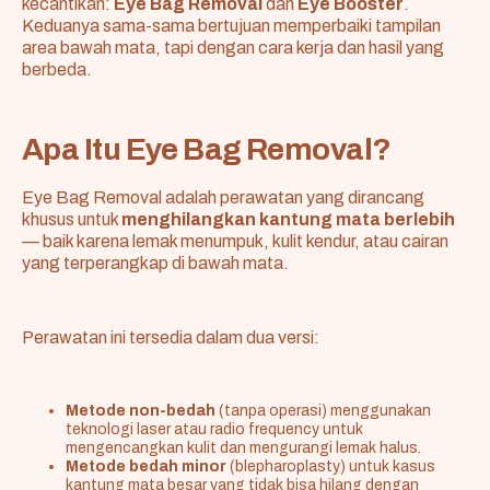
kecantikan:
Eye Bag Removal
dan
Eye Booster
.
Keduanya sama-sama bertujuan memperbaiki tampilan
area bawah mata, tapi dengan cara kerja dan hasil yang
berbeda.
Apa Itu Eye Bag Removal?
Eye Bag Removal adalah perawatan yang dirancang
khusus untuk
menghilangkan kantung mata berlebih
— baik karena lemak menumpuk, kulit kendur, atau cairan
yang terperangkap di bawah mata.
Perawatan ini tersedia dalam dua versi:
Metode non-bedah
(tanpa operasi) menggunakan
teknologi laser atau radio frequency untuk
mengencangkan kulit dan mengurangi lemak halus.
Metode bedah minor
(blepharoplasty) untuk kasus
kantung mata besar yang tidak bisa hilang dengan