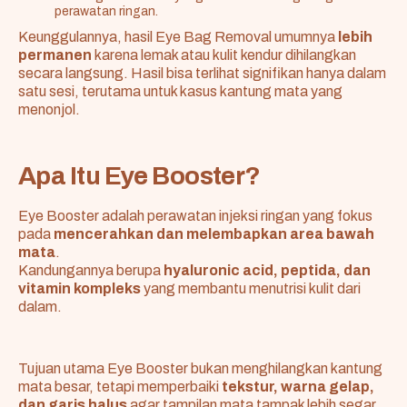
perawatan ringan.
Keunggulannya, hasil Eye Bag Removal umumnya
lebih
permanen
karena lemak atau kulit kendur dihilangkan
secara langsung. Hasil bisa terlihat signifikan hanya dalam
satu sesi, terutama untuk kasus kantung mata yang
menonjol.
Apa Itu Eye Booster?
Eye Booster adalah perawatan injeksi ringan yang fokus
pada
mencerahkan dan melembapkan area bawah
mata
.
Kandungannya berupa
hyaluronic acid, peptida, dan
vitamin kompleks
yang membantu menutrisi kulit dari
dalam.
Tujuan utama Eye Booster bukan menghilangkan kantung
mata besar, tetapi memperbaiki
tekstur, warna gelap,
dan garis halus
agar tampilan mata tampak lebih segar