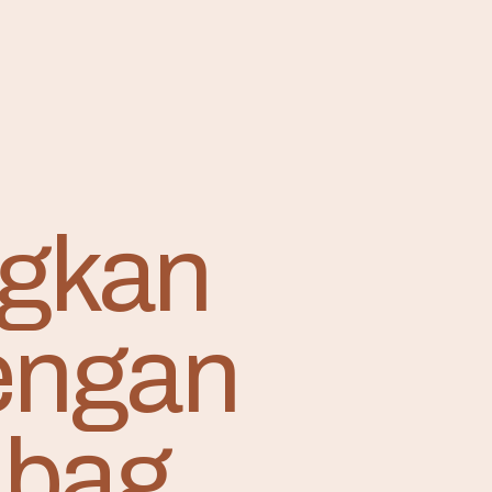
ngkan
engan
 bag