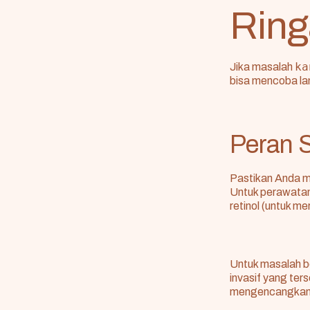
Ring
ka
Jika masalah
bisa mencoba la
Peran 
Pastikan Anda m
Untuk perawatan 
retinol (untuk m
Untuk masalah be
invasif yang ters
mengencangkan