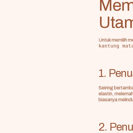
Mem
Utam
Untuk memilih 
kantung mat
1. Penu
Seiring bertamb
elastin, melemah
biasanya melindu
2. Pen