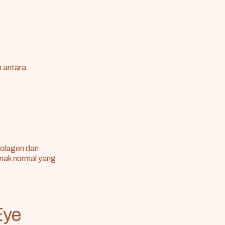
 antara
kolagen dan
emak normal yang
Eye