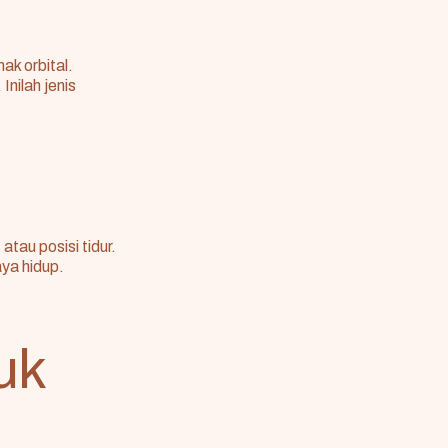
ak orbital.
Inilah jenis
tau posisi tidur.
ya hidup.
uk