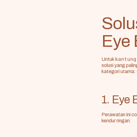
Solus
Eye 
kantung
Untuk
solusi yang pali
kategori utama:
1. Eye
Perawatan ini c
kendur ringan: