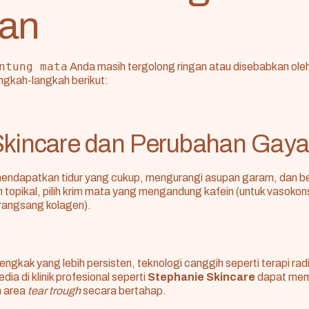
an
ntung mata
Anda masih tergolong ringan atau disebabkan ol
ngkah-langkah berikut:
Skincare dan Perubahan Gaya
endapatkan tidur yang cukup, mengurangi asupan garam, dan be
topikal, pilih krim mata yang mengandung kafein (untuk vasokons
erangsang kolagen).
ngkak yang lebih persisten, teknologi canggih seperti terapi rad
edia di klinik profesional seperti
Stephanie Skincare
dapat me
 area
tear trough
secara bertahap.