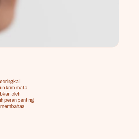
seringkali
pun krim mata
bkan oleh
lah peran penting
an membahas