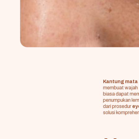
Kantung mata
membuat wajah te
biasa dapat me
penumpukan lemak 
dari prosedur
ey
solusi komprehen