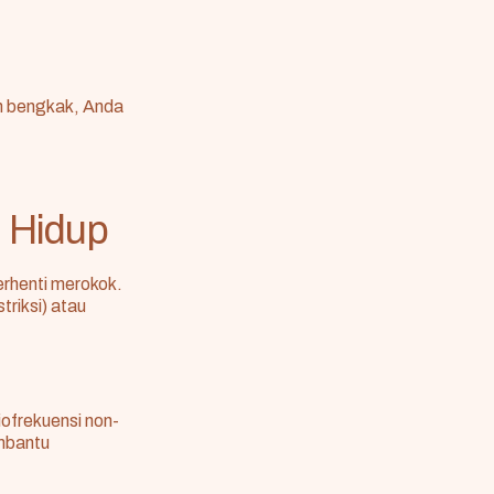
eh bengkak, Anda
 Hidup
rhenti merokok.
triksi) atau
iofrekuensi non-
mbantu