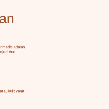
tan
r medis adalah
njadi dua
atau kulit yang