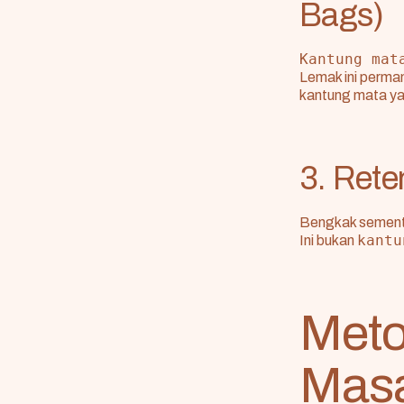
Bags)
Kantung mat
Lemak ini perman
kantung mata ya
3. Rete
Bengkak sementar
kantu
Ini bukan
Meto
Masa