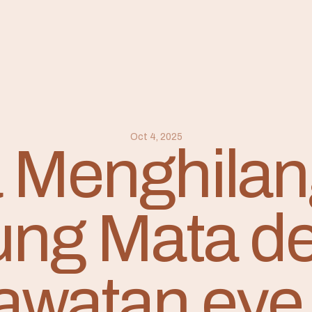
Oct 4, 2025
 Menghila
ung Mata d
awatan eye