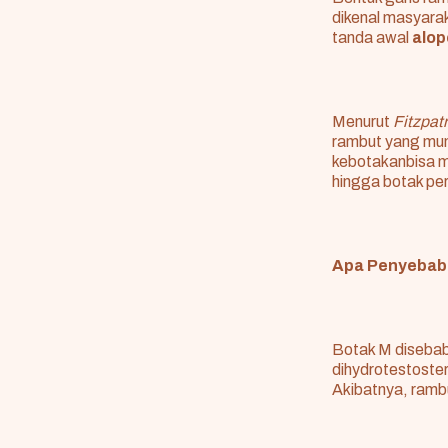
dikenal masyara
tanda awal
alop
Menurut
Fitzpat
rambut yang mund
kebotakanbisa m
hingga botak pe
Apa Penyebab
Botak M disebab
dihydrotestoster
Akibatnya, rambu