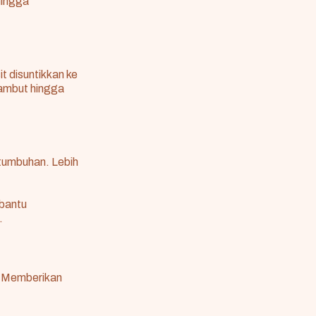
hingga
t disuntikkan ke
rambut hingga
rtumbuhan. Lebih
bantu
.
.Memberikan