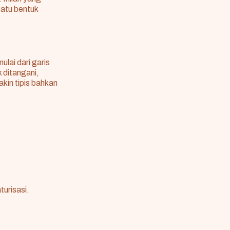
satu bentuk
ulai dari garis
k ditangani,
kin tipis bahkan
urisasi.