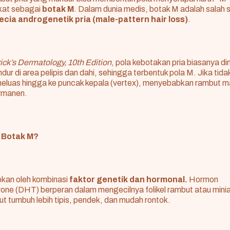
kat sebagai
botak M
. Dalam dunia medis, botak M adalah salah 
ecia androgenetik pria (male-pattern hair loss)
.
rick’s Dermatology, 10th Edition
, pola kebotakan pria biasanya dim
ur di area pelipis dan dahi, sehingga terbentuk pola M. Jika tida
eluas hingga ke puncak kepala (vertex), menyebabkan rambut ma
rmanen.
 Botak M?
kan oleh kombinasi
faktor genetik dan hormonal.
Hormon
one (DHT) berperan dalam mengecilnya folikel rambut atau miniat
t tumbuh lebih tipis, pendek, dan mudah rontok.