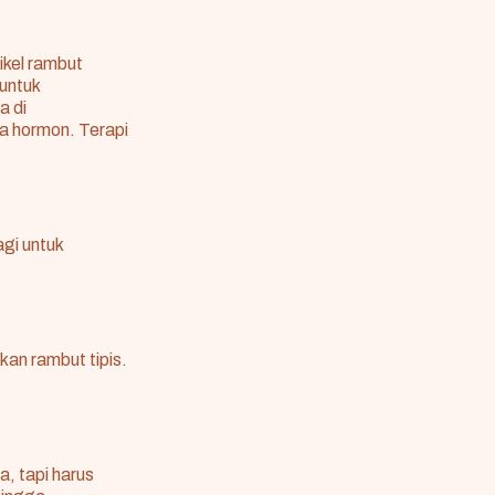
ikel rambut
untuk
a di
ga hormon. Terapi
gi untuk
n rambut tipis.
, tapi harus