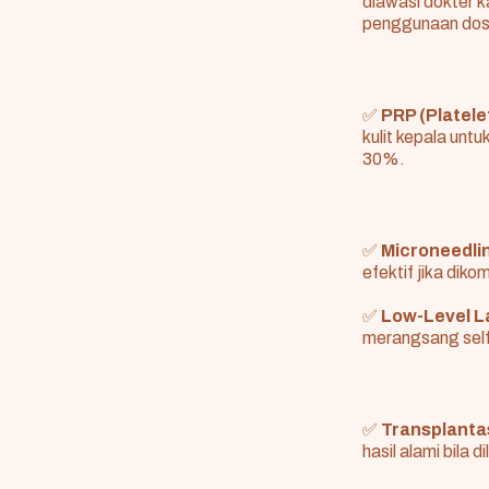
diawasi dokter 
penggunaan dosi
✅
PRP (Platele
kulit kepala unt
30%.
✅
Microneedli
efektif jika dik
✅
Low-Level L
merangsang selfo
✅
Transplanta
hasil alami bila d