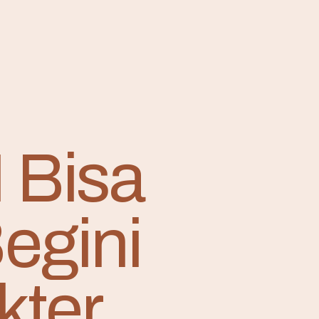
 Bisa
egini
kter