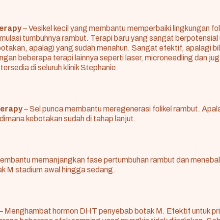
erapy
– Vesikel kecil yang membantu memperbaiki lingkungan fol
mulasi tumbuhnya rambut. Terapi baru yang sangat berpotensial 
takan, apalagi yang sudah menahun. Sangat efektif, apalagi bil
gan beberapa terapi lainnya seperti laser, microneedling dan ju
 tersedia di seluruh klinik Stephanie.
herapy
– Sel punca membantu meregenerasi folikel rambut. Apala
dimana kebotakan sudah di tahap lanjut.
embantu memanjangkan fase pertumbuhan rambut dan menebalka
k M stadium awal hingga sedang.
– Menghambat hormon DHT penyebab botak M. Efektif untuk pria