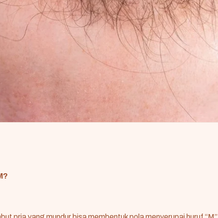
M?
but pria yang mundur bisa membentuk pola menyerupai huruf “M”.