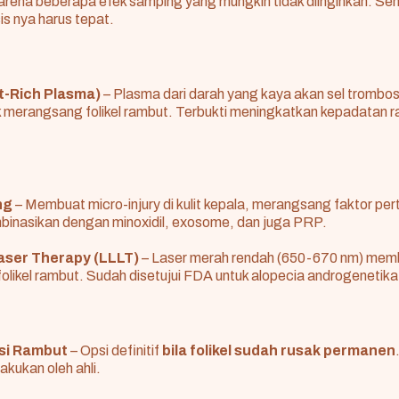
karena beberapa efek samping yang mungkin tidak diinginkan. Se
s nya harus tepat.
t-Rich Plasma)
– Plasma dari darah yang kaya akan sel trombosi
uk merangsang folikel rambut. Terbukti meningkatkan kepadatan 
ng
– Membuat micro-injury di kulit kepala, merangsang faktor pe
ombinasikan dengan minoxidil, exosome, dan juga PRP.
aser Therapy (LLLT)
– Laser merah rendah (650-670 nm) mem
likel rambut. Sudah disetujui FDA untuk alopecia androgenetika
si Rambut
– Opsi definitif
bila folikel sudah rusak permanen
ilakukan oleh ahli.