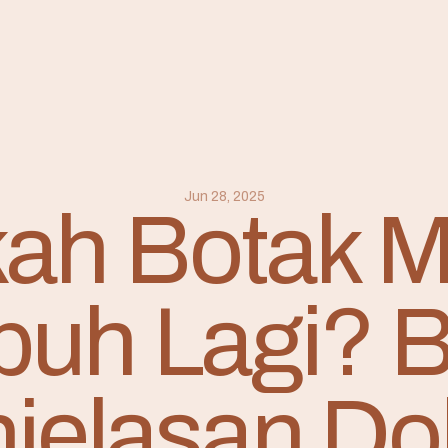
Jun 28, 2025
ah Botak M
uh Lagi? B
jelasan Do