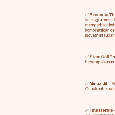
✅
Exosome Th
sehingga mensti
memperbaiki kebo
kombinasikan den
inovatif ini sudah
✅
Stem Cell T
beberapa kasus 
✅
Minoxidil
– M
Cocok untukbota
✅
Finasteride