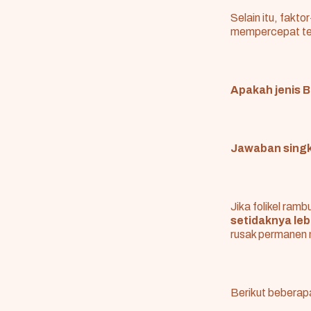
Selain itu, fakt
mempercepat ter
Apakah jenis B
Jawaban singka
Jika folikel ram
setidaknya leb
rusak permanen m
Berikut bebera