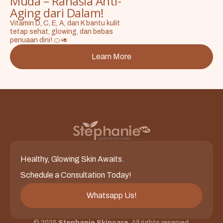
Muda – Rahasia Anti-
Aging dari Dalam!
Vitamin D, C, E, A, dan K bantu kulit
tetap sehat, glowing, dan bebas
penuaan dini! 🍊🥑
Learn More
Healthy, Glowing Skin Awaits.
Schedule a Consultation Today!
Whatsapp Us!
© 2025
Stephanie Skincare
. All rights reserved.