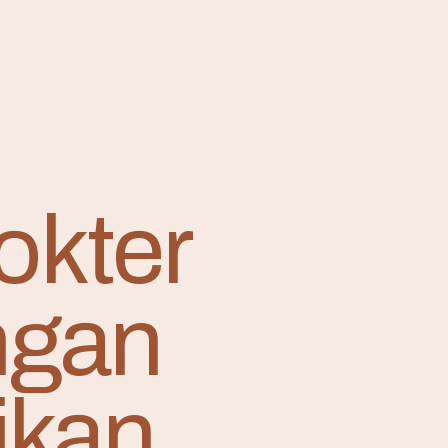
okter
ngan
ikan