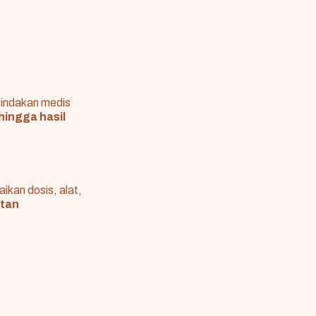
tindakan medis
 hingga hasil
ikan dosis, alat,
tan