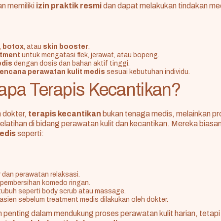
an memiliki
izin praktik resmi
dan dapat melakukan tindakan med
,
botox
, atau
skin booster
.
atment
untuk mengatasi flek, jerawat, atau bopeng.
edis
dengan dosis dan bahan aktif tinggi.
rencana perawatan kulit medis
sesuai kebutuhan individu.
iapa Terapis Kecantikan?
 dokter,
terapis kecantikan
bukan tenaga medis, melainkan pr
pelatihan di bidang perawatan kulit dan kecantikan. Mereka bias
edis
seperti:
r dan perawatan relaksasi.
 pembersihan komedo ringan.
ubuh seperti body scrub atau massage.
asien sebelum treatment medis dilakukan oleh dokter.
 penting dalam mendukung proses perawatan kulit harian, tetap