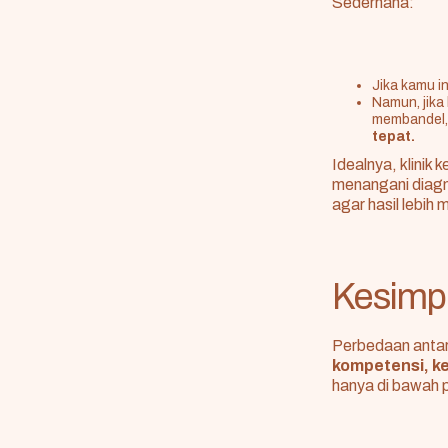
Sederhana:
Jika kamu i
Namun, jika
membandel,
tepat.
Idealnya, klinik 
menangani diagn
agar hasil lebih 
Kesimp
Perbedaan antara
kompetensi, 
hanya di bawah