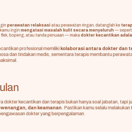
ngin
perawatan relaksasi
atau perawatan ringan, datanglah ke
tera
 kamu ingin
mengatasi masalah kulit secara menyeluruh
— seperti
 flek, bopeng, atau tanda penuaan — maka
dokter kecantikan adala
kecantikan profesional memiliki
kolaborasi antara dokter dan t
osa dan tindakan medis, sementara terapis membantu perawat
maksimal.
ulan
 dokter kecantikan dan terapis bukan hanya soal jabatan, tapi j
kewenangan, dan keamanan
. Pastikan kamu selalu melakukan
 pengawasan dokter yang berpengalaman.