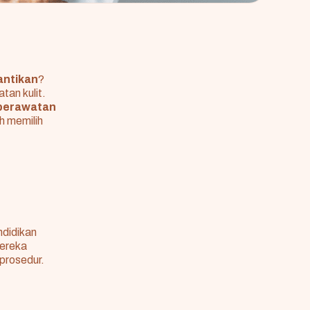
antikan
?
an kulit.
 perawatan
h memilih
didikan
Mereka
 prosedur.