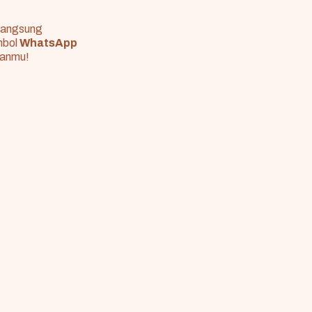
 langsung
ombol
WhatsApp
ianmu!