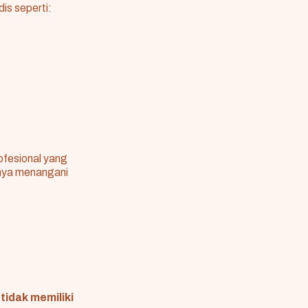
is seperti:
ofesional yang
anya menangani
i
tidak memiliki