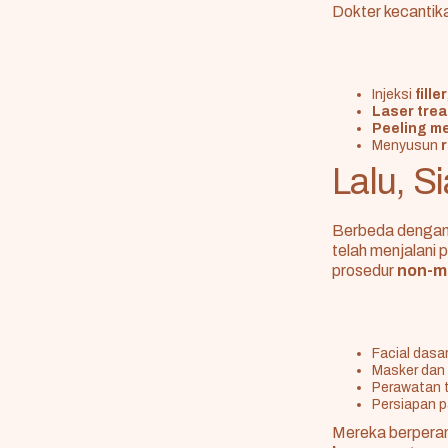
Dokter kecantik
Injeksi
filler
Laser tre
Peeling m
Menyusun
Lalu, S
Berbeda dengan
telah menjalani 
prosedur
non-m
Facial dasa
Masker dan
Perawatan t
Persiapan p
Mereka berperan