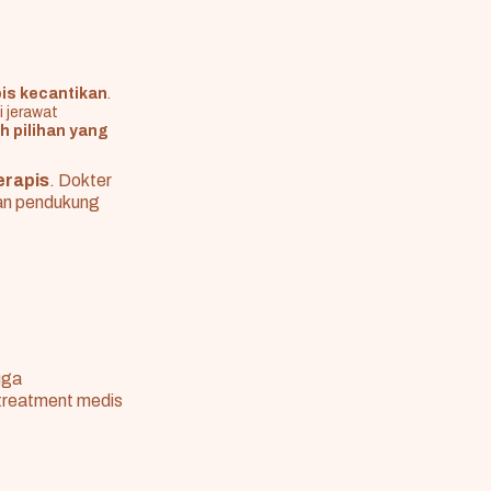
pis kecantikan
.
 jerawat
h pilihan yang
erapis
. Dokter
an pendukung
uga
 treatment medis