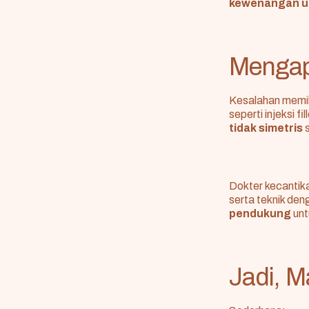
kewenangan un
Mengap
Kesalahan memil
seperti injeksi f
tidak simetris
s
Dokter kecantika
serta teknik de
pendukung
unt
Jadi, M