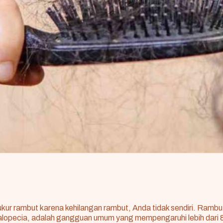
kur rambut karena kehilangan rambut, Anda tidak sendiri. Rambu
 alopecia, adalah gangguan umum yang mempengaruhi lebih dari 8