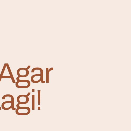
 Agar
agi!