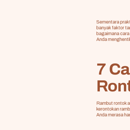
Sementara prakt
banyak faktor t
bagaimana cara 
Anda menghenti
7 Ca
Ron
Rambut rontok a
kerontokan rambu
Anda merasa han