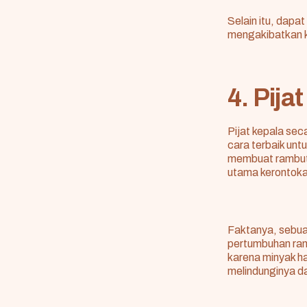
Selain itu, dapa
mengakibatkan ke
4. Pija
Pijat kepala sec
cara terbaik un
membuat rambut 
utama kerontoka
Faktanya, sebua
pertumbuhan ramb
karena minyak h
melindunginya da