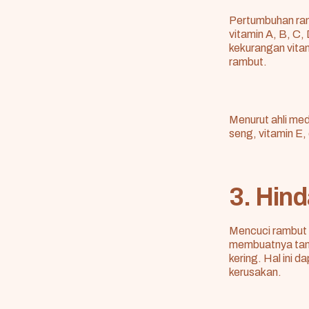
Pertumbuhan ram
vitamin A, B, C
kekurangan vita
rambut.
Menurut ahli med
seng, vitamin E
3. Hind
Mencuci rambut 
membuatnya tamp
kering. Hal ini 
kerusakan.