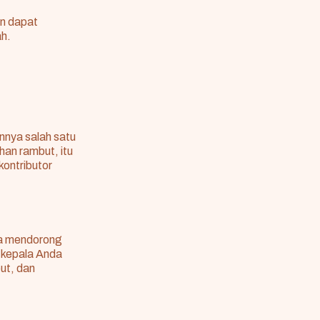
an dapat
ah.
annya salah satu
an rambut, itu
ontributor
la mendorong
t kepala Anda
ut, dan