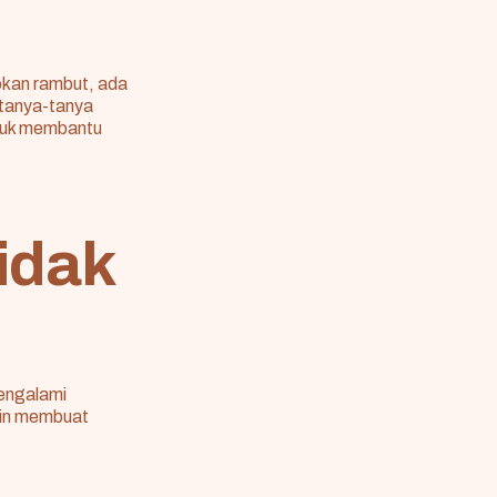
okan rambut, ada
rtanya-tanya
ntuk membantu
idak
mengalami
gkin membuat