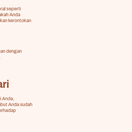
al seperti
pakah Anda
ikan kerontokan
ikan dengan
.
ri
i Anda,
ambut Anda sudah
terhadap