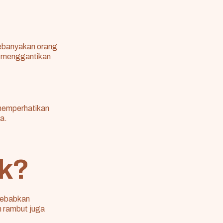
kebanyakan orang
uh menggantikan
i memperhatikan
ia
.
ok?
nyebabkan
 rambut juga