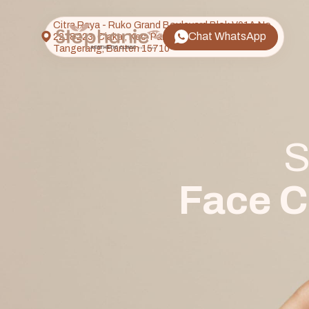
Citra Raya - Ruko Grand Boulevard Blok V01A No.
Chat WhatsApp
221&223, Ciakar, Kec. Panongan, Kabupaten
Tangerang, Banten 15710
S
Face C