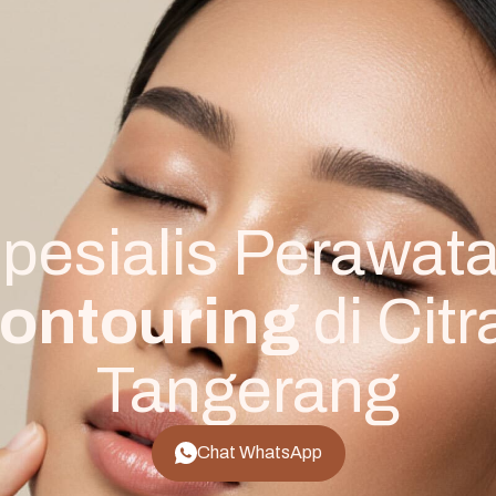
pesialis Perawat
ontouring
di Citr
Tangerang
Chat WhatsApp