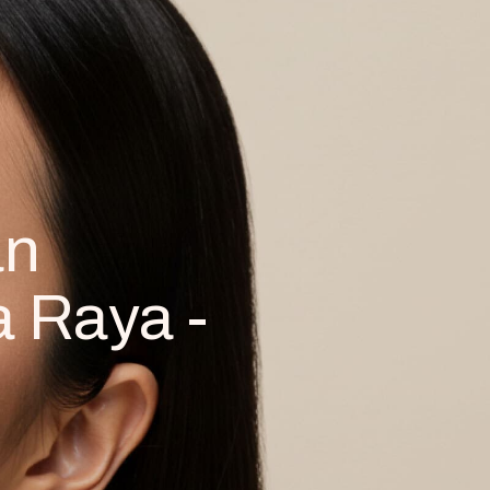
an
a Raya -