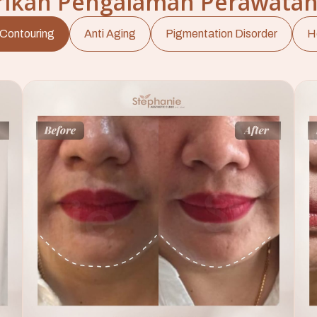
kan Pengalaman Perawatan
Contouring
Anti Aging
Pigmentation Disorder
H