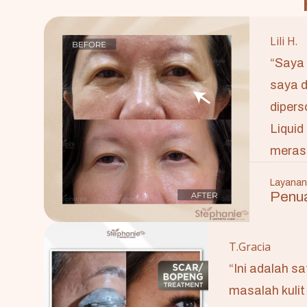
Lili H.
“Saya 
saya d
dipers
Liquid
merasa
Layanan
Penua
T.Gracia
“Ini adalah s
masalah kuli