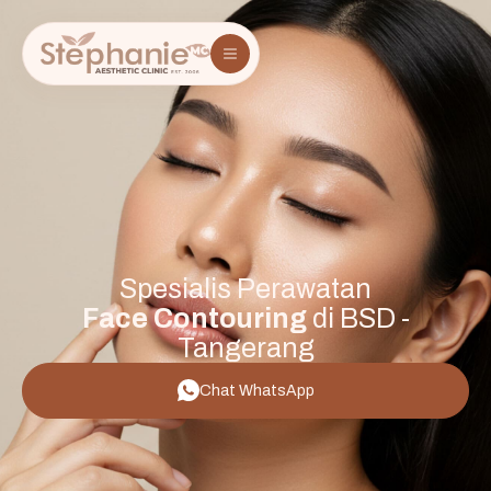
Spesialis Perawatan
Face Contouring
di BSD -
Tangerang
Chat WhatsApp