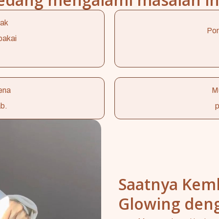
dak
Por
pakai
ena
Mu
ab.
p
Saatnya Kemb
Glowing den