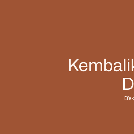
Kembalik
D
Efek