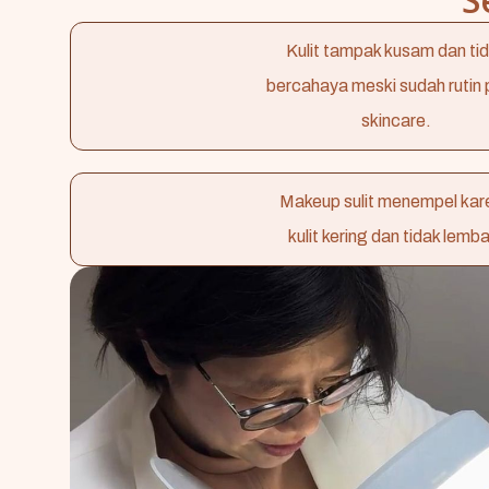
Kulit tampak kusam dan ti
bercahaya meski sudah rutin 
skincare.
Makeup sulit menempel kar
kulit kering dan tidak lemb