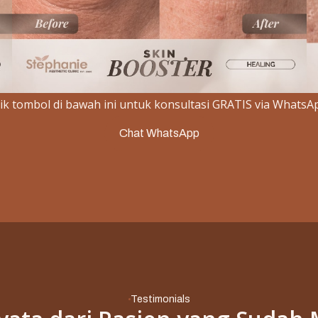
Slide 2 of 3.
lik tombol di bawah ini untuk konsultasi GRATIS via WhatsA
Chat WhatsApp
Testimonials