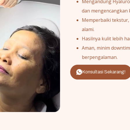
Mengandung Hyaluroni
dan mengencangkan ku
Memperbaiki tekstur,
alami.
Hasilnya kulit lebih ha
Aman, minim downtime
berpengalaman.
Konsultasi Sekarang!