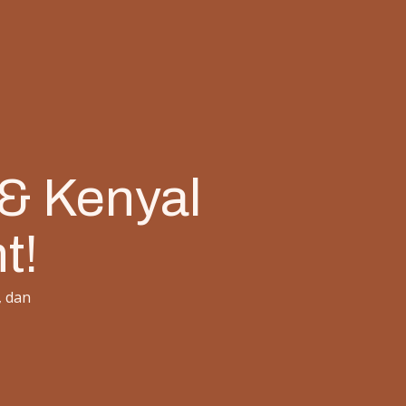
 & Kenyal
t!
, dan