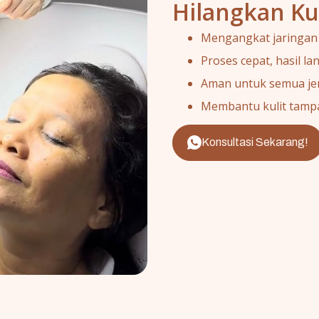
Hilangkan Kut
Mengangkat jaringan k
Proses cepat, hasil l
Aman untuk semua jeni
Membantu kulit tampak
Konsultasi Sekarang!