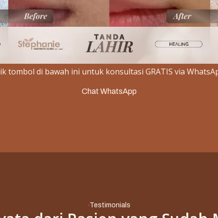
Slide 2 of 3.
lik tombol di bawah ini untuk konsultasi GRATIS via WhatsA
Chat WhatsApp
Testimonials