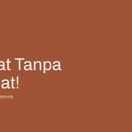
lat Tanpa
at!
 minim