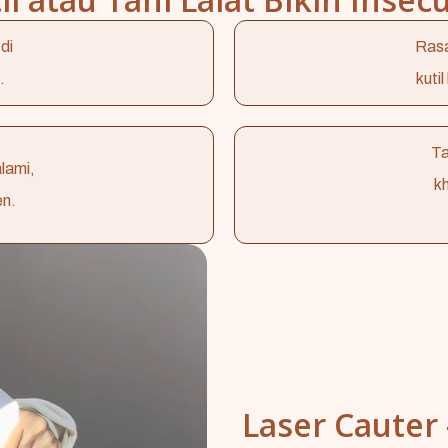
di
Rasa
.
kuti
Ta
lami,
k
en.
Laser Cauter