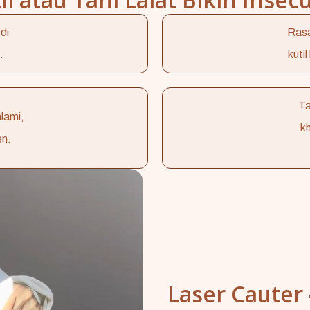
di
Rasa
.
kuti
Ta
lami,
k
en.
Laser Cauter