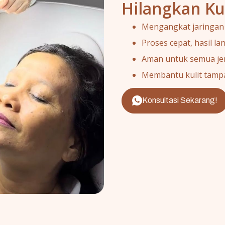
Hilangkan Kut
Mengangkat jaringan k
Proses cepat, hasil l
Aman untuk semua jeni
Membantu kulit tampak
Konsultasi Sekarang!