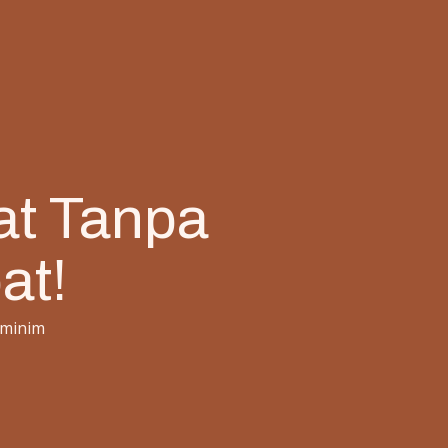
lat Tanpa
at!
 minim