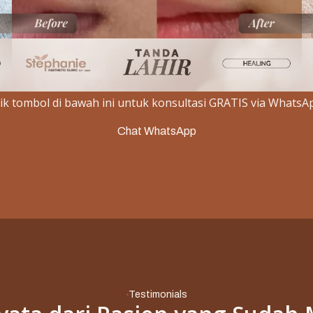
Slide 2 of 3.
lik tombol di bawah ini untuk konsultasi GRATIS via WhatsA
Chat WhatsApp
Testimonials